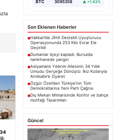
BTC
3095358
▲ +1.43%
azla
Son Eklenen Haberler
Hakkari’de JİHA Destekli Uyuşturucu
■
Operasyonunda 253 Kilo Esrar Ele
Geçirildi
Dumanlar ilçeyi kapladı: Bursa’da
■
tamirhanede yangın
Adıyamanlı Yıldırım Ailesinin 34 Yıllık
■
Umudu Gerçeğe Dönüştü: İkiz Kızlarıyla
Anıtkabir’e Ziyaret
Özgür Özel’den Türkiye’nin Tüm
■
Demokratlarına Yeni Parti Çağrısı
Dış Mekan Mimarisinde Konfor ve bahçe
■
mutfağı Tasarımları
Güncel
 34
ü: