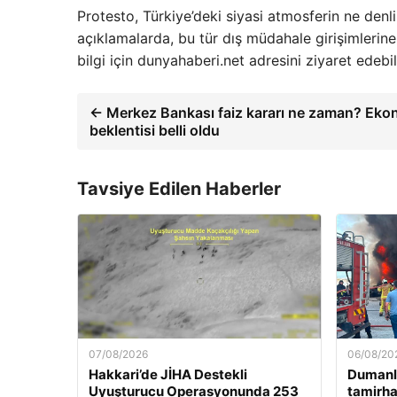
Protesto, Türkiye’deki siyasi atmosferin ne den
açıklamalarda, bu tür dış müdahale girişimlerine
bilgi için dunyahaberi.net adresini ziyaret edebili
← Merkez Bankası faiz kararı ne zaman? Ekono
beklentisi belli oldu
Tavsiye Edilen Haberler
07/08/2026
06/08/20
Hakkari’de JİHA Destekli
Dumanla
Uyuşturucu Operasyonunda 253
tamirh