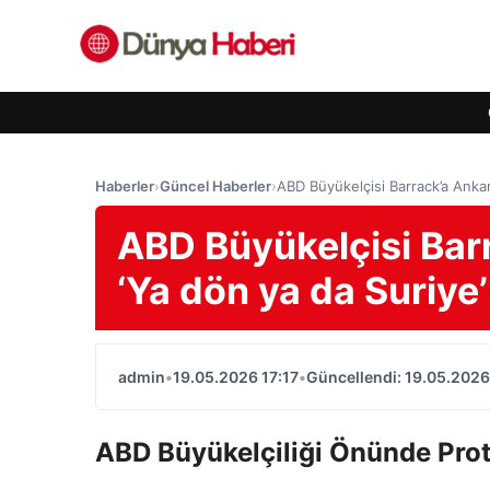
Haberler
›
Güncel Haberler
›
ABD Büyükelçisi Barrack’a Ankara
ABD Büyükelçisi Barr
‘Ya dön ya da Suriye’
admin
•
19.05.2026 17:17
•
Güncellendi: 19.05.2026
ABD Büyükelçiliği Önünde Pro