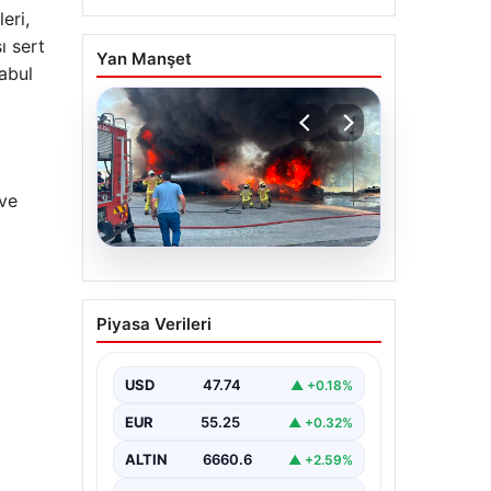
eri,
ı sert
Yan Manşet
kabul
ve
06.08.2026
Dumanlar ilçeyi kapladı:
Piyasa Verileri
Bursa’da tamirhanede
yangın
USD
47.74
▲ +0.18%
EUR
55.25
▲ +0.32%
ALTIN
6660.6
▲ +2.59%