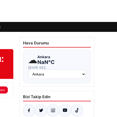
ı
Hava Durumu
:
☁
Ankara
NaN°C
ŞEHIR SEÇ
rest
Bizi Takip Edin