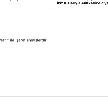
İkiz Kızlarıyla Anıtkabir’e Ziy
nlar
*
ile işaretlenmişlerdir