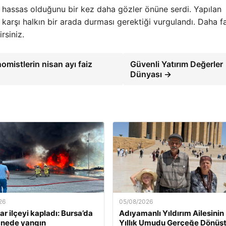
li hassas olduğunu bir kez daha gözler önüne serdi. Yapılan
 karşı halkın bir arada durması gerektiği vurgulandı. Daha f
rsiniz.
mistlerin nisan ayı faiz
Güvenli Yatırım Değerler
Dünyası →
26
05/08/2026
r ilçeyi kapladı: Bursa’da
Adıyamanlı Yıldırım Ailesinin
anede yangın
Yıllık Umudu Gerçeğe Dönüşt