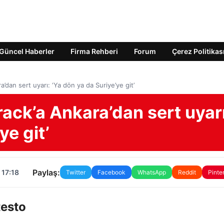
Güncel Haberler
Firma Rehberi
Forum
Çerez Politikas
’dan sert uyarı: ‘Ya dön ya da Suriye’ye git’
ack’a Ankara’dan sert uyarı
ye git’
Paylaş:
 17:18
Twitter
Facebook
WhatsApp
Reddit
Pinte
testo