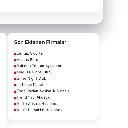
Son Eklenen Firmalar
Cengiz Sigorta
■
Hastaş Beton
■
Bulkoon Toptan Ayakkabı
■
Magusa Night Club
■
Girne Night Club
■
Ladiksan Parke
■
Enes Kaplan Avukatlık Bürosu
■
Trend Yapı Akustik
■
A Life Ankara Hastanesi
■
A Life Pursaklar Hastanesi
■