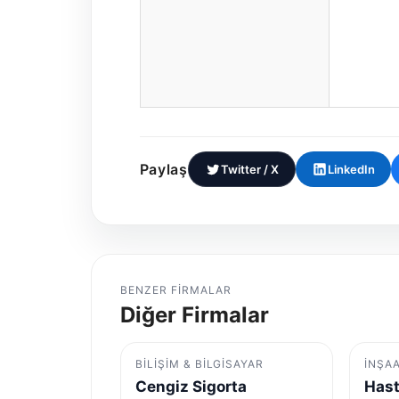
Paylaş
Twitter / X
LinkedIn
BENZER FIRMALAR
Diğer Firmalar
BILIŞIM & BILGISAYAR
İNŞA
Cengiz Sigorta
Hast