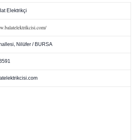
at Elektrikçi
w.balatelektrikcisi.com/
allesi, Nilüfer / BURSA
3591
telektrikcisi.com