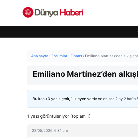
Ana sayfa
›
Forumlar
›
Finans
›
Emiliano Martínez’den alkışla
Emiliano Martínez’den alkı
Bu konu 0 yanıt içerir, 1 izleyen vardır ve en son
2 ay 2 hafta
1 yazı görüntüleniyor (toplam 1)
22/05/2026: 6:31 am