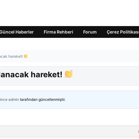
Güncel Haberler
Firma Rehberi
Forum
Çerez Politikas
nacak hareket!
şlanacak hareket!
 önce
admin
tarafından güncellenmiştir.