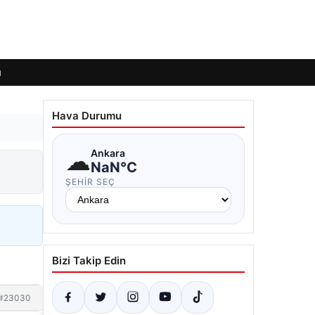
ı
Hava Durumu
☁
Ankara
NaN°C
ŞEHIR SEÇ
Bizi Takip Edin
#23030