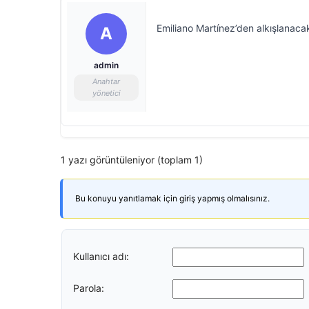
Emiliano Martínez’den alkışlanaca
A
admin
Anahtar
yönetici
1 yazı görüntüleniyor (toplam 1)
Bu konuyu yanıtlamak için giriş yapmış olmalısınız.
Kullanıcı adı:
Parola: