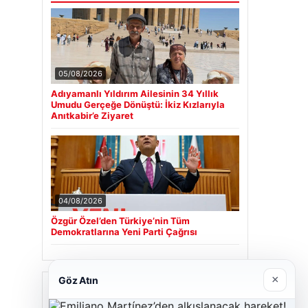
05/08/2026
Adıyamanlı Yıldırım Ailesinin 34 Yıllık
Umudu Gerçeğe Dönüştü: İkiz Kızlarıyla
Anıtkabir’e Ziyaret
04/08/2026
Özgür Özel’den Türkiye’nin Tüm
Demokratlarına Yeni Parti Çağrısı
×
Göz Atın
Son Eklenen Firmalar