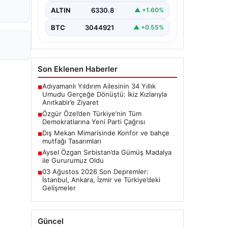
toplantısında önemli mesajlar verdi.
ALTIN
6330.8
▲ +1.60%
…
BTC
3044921
▲ +0.55%
Son Eklenen Haberler
Adıyamanlı Yıldırım Ailesinin 34 Yıllık
■
Umudu Gerçeğe Dönüştü: İkiz Kızlarıyla
Anıtkabir’e Ziyaret
Özgür Özel’den Türkiye’nin Tüm
■
Demokratlarına Yeni Parti Çağrısı
Dış Mekan Mimarisinde Konfor ve bahçe
■
mutfağı Tasarımları
Aysel Özgan Sırbistan’da Gümüş Madalya
■
ile Gururumuz Oldu
03 Ağustos 2026 Son Depremler:
■
İstanbul, Ankara, İzmir ve Türkiye’deki
Gelişmeler
Güncel