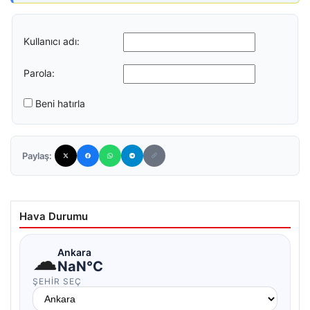
Kullanıcı adı:
Parola:
Beni hatırla
Paylaş:
Hava Durumu
☁
Ankara
NaN°C
ŞEHIR SEÇ