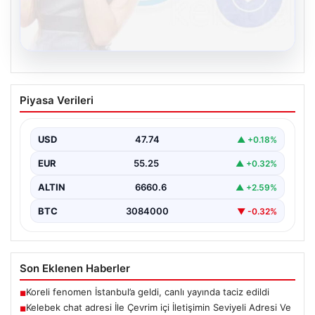
08.08.2026
Kelebek chat adresi İle Çevrim içi
Piyasa Verileri
İletişimin Seviyeli Adresi Ve Muhabbet
Deneyimi
USD
47.74
▲ +0.18%
İnternet çağında bireylerin seviyeli bir şekilde bağlantı
oluşturması büyük bir önem taşımaktadır. Halen pek…
EUR
55.25
▲ +0.32%
ALTIN
6660.6
▲ +2.59%
BTC
3084000
▼ -0.32%
Son Eklenen Haberler
Koreli fenomen İstanbul’a geldi, canlı yayında taciz edildi
■
Kelebek chat adresi İle Çevrim içi İletişimin Seviyeli Adresi Ve
■