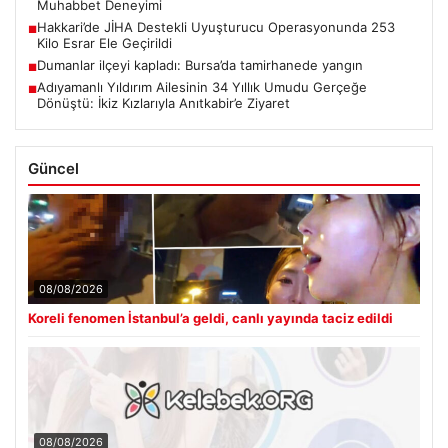
Muhabbet Deneyimi
Hakkari’de JİHA Destekli Uyuşturucu Operasyonunda 253
■
Kilo Esrar Ele Geçirildi
Dumanlar ilçeyi kapladı: Bursa’da tamirhanede yangın
■
Adıyamanlı Yıldırım Ailesinin 34 Yıllık Umudu Gerçeğe
■
Dönüştü: İkiz Kızlarıyla Anıtkabir’e Ziyaret
Güncel
08/08/2026
Koreli fenomen İstanbul’a geldi, canlı yayında taciz edildi
08/08/2026