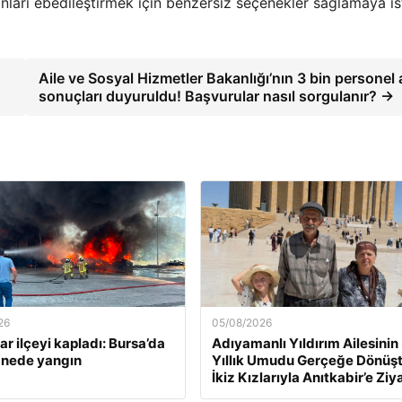
arı ebedileştirmek için benzersiz seçenekler sağlamaya is
Aile ve Sosyal Hizmetler Bakanlığı’nın 3 bin personel 
sonuçları duyuruldu! Başvurular nasıl sorgulanır? →
26
05/08/2026
r ilçeyi kapladı: Bursa’da
Adıyamanlı Yıldırım Ailesinin
anede yangın
Yıllık Umudu Gerçeğe Dönüşt
İkiz Kızlarıyla Anıtkabir’e Ziy