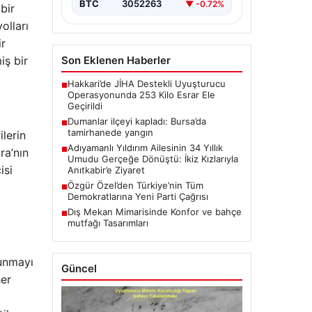
BTC
3052263
▼ -0.72%
bir
olları
ir
iş bir
Son Eklenen Haberler
Hakkari’de JİHA Destekli Uyuşturucu
■
Operasyonunda 253 Kilo Esrar Ele
Geçirildi
Dumanlar ilçeyi kapladı: Bursa’da
■
tamirhanede yangın
lerin
Adıyamanlı Yıldırım Ailesinin 34 Yıllık
■
ra’nın
Umudu Gerçeğe Dönüştü: İkiz Kızlarıyla
isi
Anıtkabir’e Ziyaret
Özgür Özel’den Türkiye’nin Tüm
■
Demokratlarına Yeni Parti Çağrısı
Dış Mekan Mimarisinde Konfor ve bahçe
■
mutfağı Tasarımları
sunmayı
Güncel
her