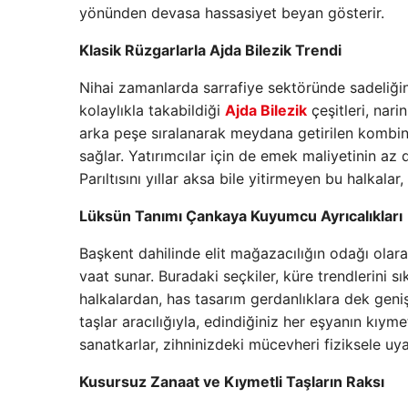
yönünden devasa hassasiyet beyan gösterir.
Klasik Rüzgarlarla Ajda Bilezik Trendi
Nihai zamanlarda sarrafiye sektöründe sadeliğin 
kolaylıkla takabildiği
Ajda Bilezik
çeşitleri, nari
arka peşe sıralanarak meydana getirilen kombinl
sağlar. Yatırımcılar için de emek maliyetinin az 
Parıltısını yıllar aksa bile yitirmeyen bu halkalar
Lüksün Tanımı Çankaya Kuyumcu Ayrıcalıkları
Başkent dahilinde elit mağazacılığın odağı olar
vaat sunar. Buradaki seçkiler, küre trendlerini 
halkalardan, has tasarım gerdanlıklara dek geniş
taşlar aracılığıyla, edindiğiniz her eşyanın kıy
sanatkarlar, zihninizdeki mücevheri fiziksele uy
Kusursuz Zanaat ve Kıymetli Taşların Raksı