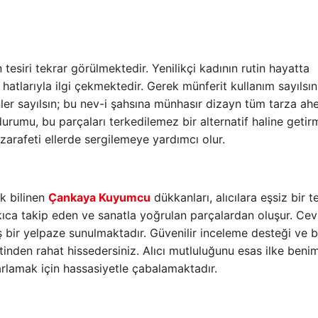
tesiri tekrar görülmektedir. Yenilikçi kadının rutin hayatta
n hatlarıyla ilgi çekmektedir. Gerek münferit kullanım sayılsın,
er sayılsın; bu nev-i şahsına münhasır dizayn tüm tarza ah
durumu, bu parçaları terkedilemez bir alternatif haline getirmi
, zarafeti ellerde sergilemeye yardımcı olur.
ak bilinen
Çankaya Kuyumcu
dükkanları, alıcılara eşsiz bir 
sıkıca takip eden ve sanatla yoğrulan parçalardan oluşur. Ce
 bir yelpaze sunulmaktadır. Güvenilir inceleme desteği ve b
metinden rahat hissedersiniz. Alıcı mutluluğunu esas ilke ben
arlamak için hassasiyetle çabalamaktadır.