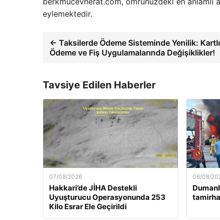
berkmucevherat.com, ömrünüzdeki en anlamlı anl
eylemektedir.
← Taksilerde Ödeme Sisteminde Yenilik: Kartlı
Ödeme ve Fiş Uygulamalarında Değişiklikler!
Tavsiye Edilen Haberler
07/08/2026
06/08/20
Hakkari’de JİHA Destekli
Dumanla
Uyuşturucu Operasyonunda 253
tamirh
Kilo Esrar Ele Geçirildi