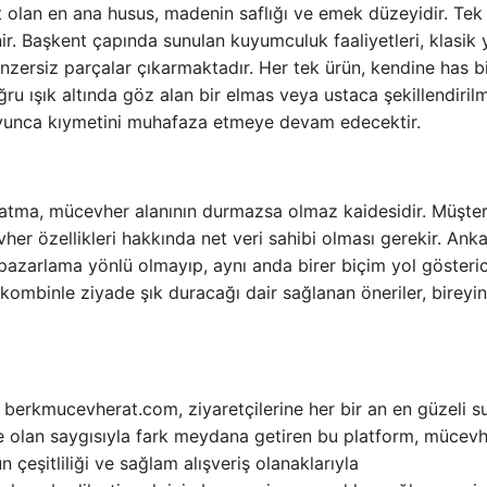
 olan en ana husus, madenin saflığı ve emek düzeyidir. Tek 
r. Başkent çapında sunulan kuyumculuk faaliyetleri, klasik y
nzersiz parçalar çıkarmaktadır. Her tek ürün, kendine has b
 Doğru ışık altında göz alan bir elmas veya ustaca şekillendirilm
boyunca kıymetini muhafaza etmeye devam edecektir.
latma, mücevher alanının durmazsa olmaz kaidesidir. Müşteri
vher özellikleri hakkında net veri sahibi olması gerekir. Anka
azarlama yönlü olmayıp, aynı anda birer biçim yol gösteric
kombinle ziyade şık duracağı dair sağlanan öneriler, bireyin
berkmucevherat.com, ziyaretçilerine her bir an en güzeli 
ere olan saygısıyla fark meydana getiren bu platform, mücev
n çeşitliliği ve sağlam alışveriş olanaklarıyla