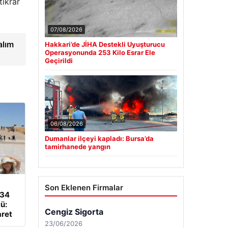
tikrar
07/08/2026
alım
Hakkari’de JİHA Destekli Uyuşturucu
Operasyonunda 253 Kilo Esrar Ele
Geçirildi
06/08/2026
Dumanlar ilçeyi kapladı: Bursa’da
tamirhanede yangın
Son Eklenen Firmalar
 34
ü:
aret