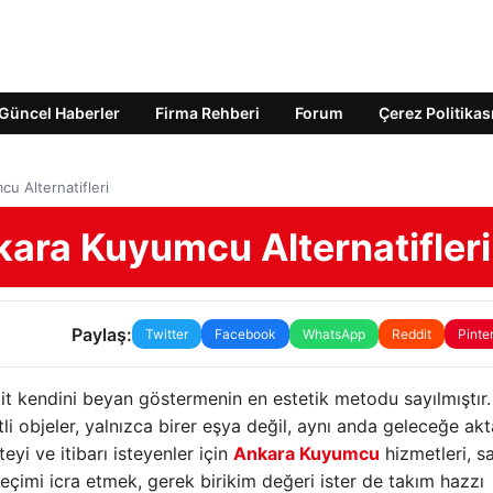
Güncel Haberler
Firma Rehberi
Forum
Çerez Politikas
u Alternatifleri
kara Kuyumcu Alternatifleri
Paylaş:
Twitter
Facebook
WhatsApp
Reddit
Pinte
it kendini beyan göstermenin en estetik metodu sayılmıştır.
i objeler, yalnızca birer eşya değil, aynı anda geleceğe akt
eyi ve itibarı isteyenler için
Ankara Kuyumcu
hizmetleri, s
eçimi icra etmek, gerek birikim değeri ister de takım hazzı