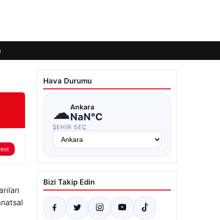
ı
Hava Durumu
☁
Ankara
NaN°C
ŞEHIR SEÇ
rest
Bizi Takip Edin
arılan
anatsal