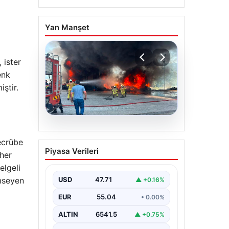
Yan Manşet
 ister
enk
ştir.
06.08.2026
tecrübe
Dumanlar ilçeyi kapladı:
Piyasa Verileri
vher
Bursa’da tamirhanede
yangın
elgeli
imseyen
USD
47.71
▲ +0.16%
EUR
55.04
• 0.00%
ALTIN
6541.5
▲ +0.75%