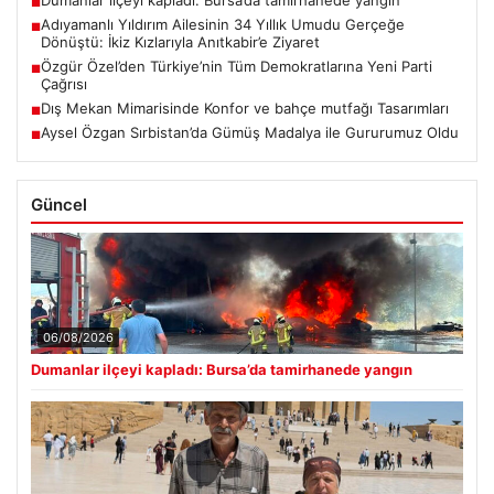
■
Adıyamanlı Yıldırım Ailesinin 34 Yıllık Umudu Gerçeğe
■
Dönüştü: İkiz Kızlarıyla Anıtkabir’e Ziyaret
Özgür Özel’den Türkiye’nin Tüm Demokratlarına Yeni Parti
■
Çağrısı
Dış Mekan Mimarisinde Konfor ve bahçe mutfağı Tasarımları
■
Aysel Özgan Sırbistan’da Gümüş Madalya ile Gururumuz Oldu
■
Güncel
06/08/2026
Dumanlar ilçeyi kapladı: Bursa’da tamirhanede yangın