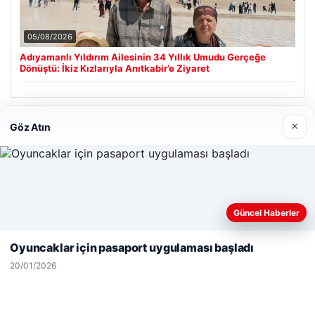
05/08/2026
Adıyamanlı Yıldırım Ailesinin 34 Yıllık Umudu Gerçeğe
Dönüştü: İkiz Kızlarıyla Anıtkabir’e Ziyaret
Son Eklenen Firmalar
×
Göz Atın
Hastaş Beton
26/05/2026
Web sitemizi nasıl kullandığınızı daha iyi anlayabilmek,
Güncel Haberler
deneyiminizi kişiselleştirmek ve geliştirmek amacıyla çerezler
kullanıyoruz.
Çerez Politikamız
Oyuncaklar için pasaport uygulaması başladı
Reddet
Kabul Et
20/01/2026
© 2026 Dünya Haberi – Güncel Haberler
malta work and study
|
lemagrup.com.tr