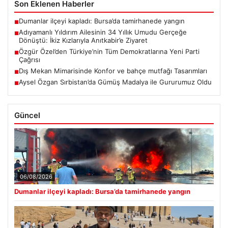
Son Eklenen Haberler
Dumanlar ilçeyi kapladı: Bursa’da tamirhanede yangın
■
Adıyamanlı Yıldırım Ailesinin 34 Yıllık Umudu Gerçeğe
■
Dönüştü: İkiz Kızlarıyla Anıtkabir’e Ziyaret
Özgür Özel’den Türkiye’nin Tüm Demokratlarına Yeni Parti
■
Çağrısı
Dış Mekan Mimarisinde Konfor ve bahçe mutfağı Tasarımları
■
Aysel Özgan Sırbistan’da Gümüş Madalya ile Gururumuz Oldu
■
Güncel
06/08/2026
Dumanlar ilçeyi kapladı: Bursa’da tamirhanede yangın