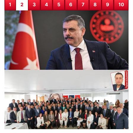
1
2
3
4
5
6
7
8
9
10
Motosikletli saldırılarda önemli azalma kaydedildi
27.07.2026 07:10