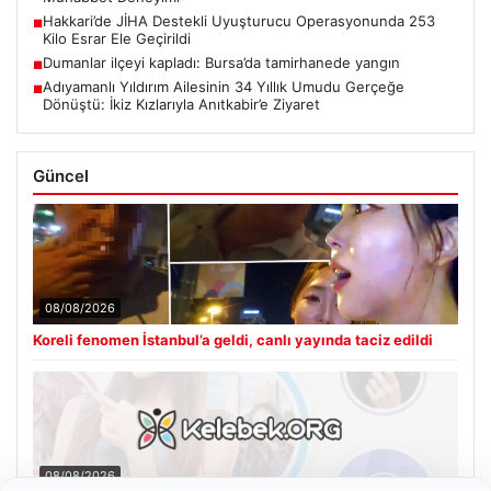
Hakkari’de JİHA Destekli Uyuşturucu Operasyonunda 253
■
Kilo Esrar Ele Geçirildi
Dumanlar ilçeyi kapladı: Bursa’da tamirhanede yangın
■
Adıyamanlı Yıldırım Ailesinin 34 Yıllık Umudu Gerçeğe
■
Dönüştü: İkiz Kızlarıyla Anıtkabir’e Ziyaret
Güncel
08/08/2026
Koreli fenomen İstanbul’a geldi, canlı yayında taciz edildi
08/08/2026