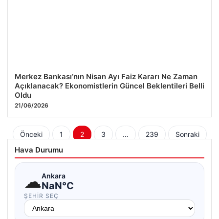
Merkez Bankası’nın Nisan Ayı Faiz Kararı Ne Zaman
Açıklanacak? Ekonomistlerin Güncel Beklentileri Belli
Oldu
21/06/2026
Yazı
Önceki
1
2
3
…
239
Sonraki
sayfalaması
Hava Durumu
☁
Ankara
NaN°C
ŞEHIR SEÇ