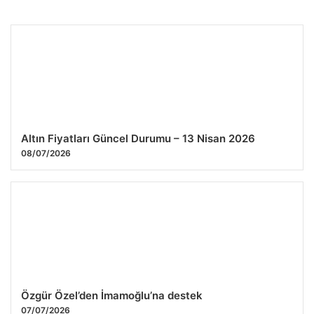
Özgür Özel liderliğindeki YENİ Parti tüzük ve programını
açıkladı: Atatürk ilkeleri merkezde
26.07.2026 08:11
Altın Fiyatları Güncel Durumu – 13 Nisan 2026
08/07/2026
Özgür Özel’den İmamoğlu’na destek
07/07/2026