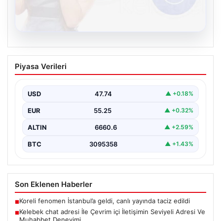
08.08.2026
Kelebek chat adresi İle Çevrim içi
Piyasa Verileri
İletişimin Seviyeli Adresi Ve Muhabbet
Deneyimi
USD
47.74
▲ +0.18%
İnternet çağında bireylerin seviyeli bir şekilde bağlantı
oluşturması büyük bir önem taşımaktadır. Halen pek…
EUR
55.25
▲ +0.32%
ALTIN
6660.6
▲ +2.59%
BTC
3095358
▲ +1.43%
Son Eklenen Haberler
Koreli fenomen İstanbul’a geldi, canlı yayında taciz edildi
■
Kelebek chat adresi İle Çevrim içi İletişimin Seviyeli Adresi Ve
■
Muhabbet Deneyimi