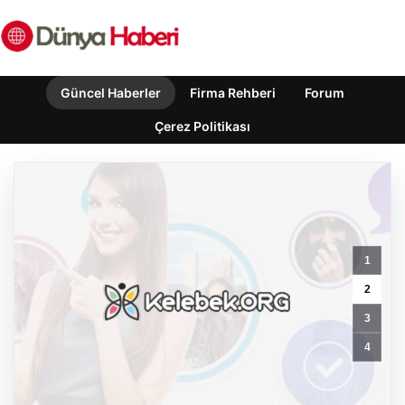
Güncel Haberler
Firma Rehberi
Forum
Çerez Politikası
1
2
Özgür
3
Özel’den
Türkiye’nin
4
Tüm
Demokratlarına
Yeni