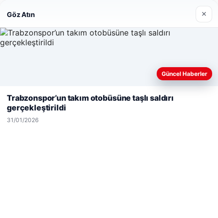
×
Göz Atın
© 2026 Dünya Haberi – Güncel Haberler
Güncel Haberler
Web sitemizi nasıl kullandığınızı daha iyi anlayabilmek,
malta work and study
|
lemagrup.com.tr
deneyiminizi kişiselleştirmek ve geliştirmek amacıyla çerezler
Trabzonspor’un takım otobüsüne taşlı saldırı
tcio
kullanıyoruz.
Çerez Politikamız
gerçekleştirildi
Reddet
Kabul Et
31/01/2026