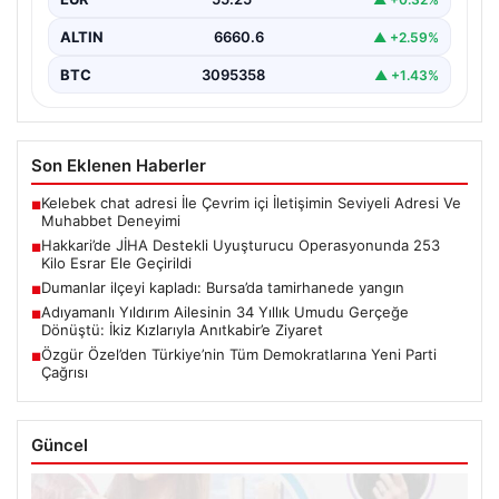
gerçekleştirilen kapsamlı bir…
ALTIN
6660.6
▲ +2.59%
BTC
3095358
▲ +1.43%
Son Eklenen Haberler
Kelebek chat adresi İle Çevrim içi İletişimin Seviyeli Adresi Ve
■
Muhabbet Deneyimi
Hakkari’de JİHA Destekli Uyuşturucu Operasyonunda 253
■
Kilo Esrar Ele Geçirildi
Dumanlar ilçeyi kapladı: Bursa’da tamirhanede yangın
■
Adıyamanlı Yıldırım Ailesinin 34 Yıllık Umudu Gerçeğe
■
Dönüştü: İkiz Kızlarıyla Anıtkabir’e Ziyaret
Özgür Özel’den Türkiye’nin Tüm Demokratlarına Yeni Parti
■
Çağrısı
Güncel