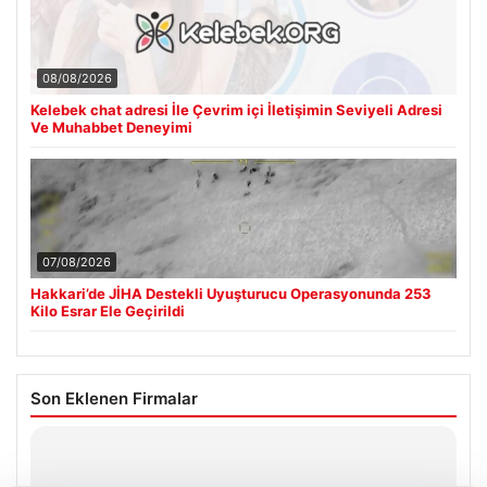
08/08/2026
Kelebek chat adresi İle Çevrim içi İletişimin Seviyeli Adresi
Ve Muhabbet Deneyimi
07/08/2026
Hakkari’de JİHA Destekli Uyuşturucu Operasyonunda 253
Kilo Esrar Ele Geçirildi
Son Eklenen Firmalar
Hastaş Beton
26/05/2026