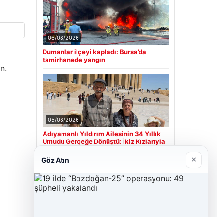
06/08/2026
Dumanlar ilçeyi kapladı: Bursa’da
tamirhanede yangın
n.
05/08/2026
Adıyamanlı Yıldırım Ailesinin 34 Yıllık
Umudu Gerçeğe Dönüştü: İkiz Kızlarıyla
Anıtkabir’e Ziyaret
×
Göz Atın
Son Eklenen Firmalar
Cengiz Sigorta