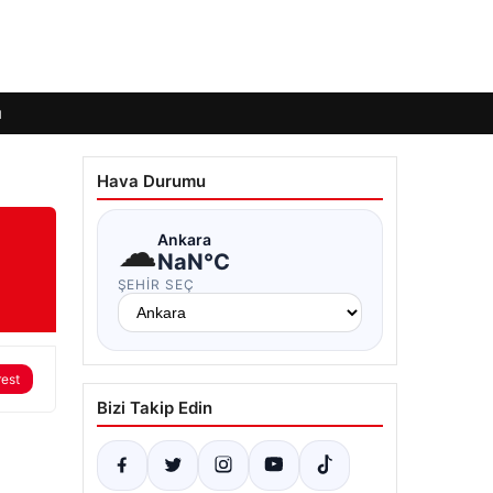
ı
Hava Durumu
☁
Ankara
NaN°C
ŞEHIR SEÇ
rest
Bizi Takip Edin