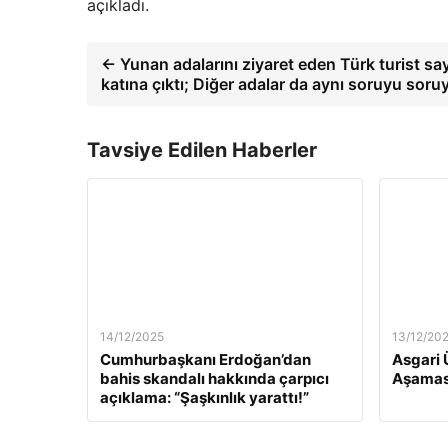
açıkladı.
← Yunan adalarını ziyaret eden Türk turist say
katına çıktı; Diğer adalar da aynı soruyu soru
Tavsiye Edilen Haberler
14/12/2025
13/12/20
Cumhurbaşkanı Erdoğan’dan
Asgari 
bahis skandalı hakkında çarpıcı
Aşamas
açıklama: “Şaşkınlık yarattı!”