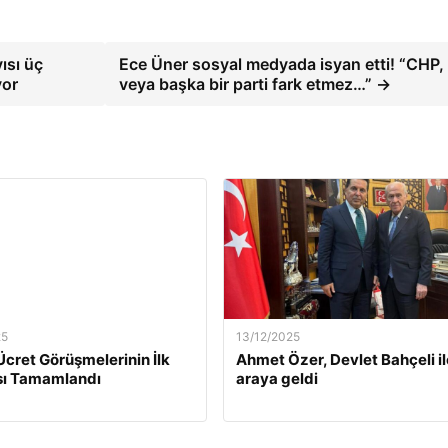
ısı üç
Ece Üner sosyal medyada isyan etti! “CHP
yor
veya başka bir parti fark etmez…” →
25
13/12/2025
Ücret Görüşmelerinin İlk
Ahmet Özer, Devlet Bahçeli il
ı Tamamlandı
araya geldi