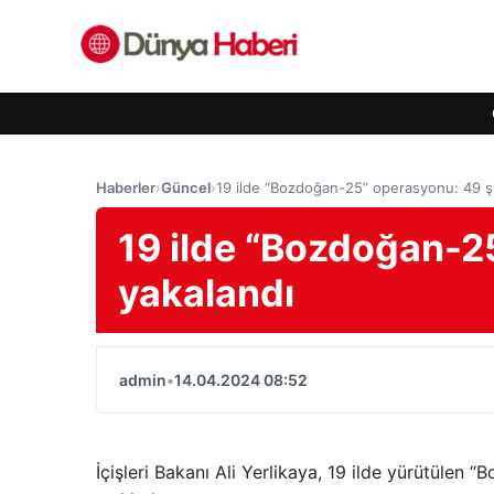
Haberler
›
Güncel
›
19 ilde “Bozdoğan-25” operasyonu: 49 ş
19 ilde “Bozdoğan-2
yakalandı
admin
•
14.04.2024 08:52
İçişleri Bakanı Ali Yerlikaya, 19 ilde yürütülen