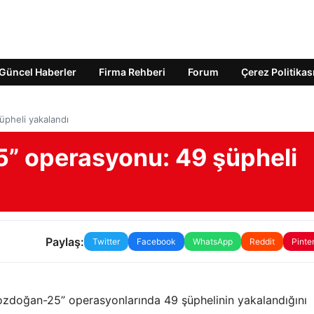
Güncel Haberler
Firma Rehberi
Forum
Çerez Politikas
üpheli yakalandı
5” operasyonu: 49 şüpheli
Paylaş:
Twitter
Facebook
WhatsApp
Reddit
Pinte
 “Bozdoğan-25” operasyonlarında 49 şüphelinin yakalandığını