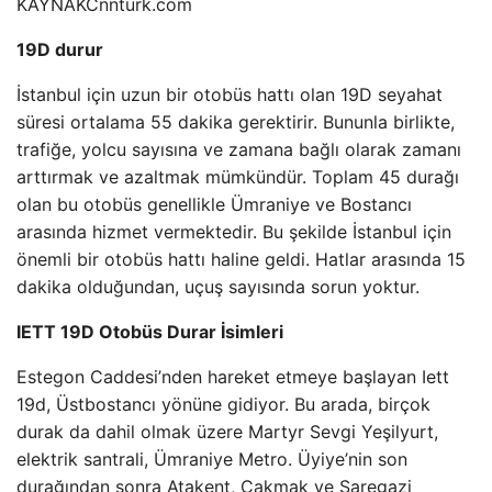
KAYNAK
Cnnturk.com
19D durur
İstanbul için uzun bir otobüs hattı olan 19D seyahat
süresi ortalama 55 dakika gerektirir. Bununla birlikte,
trafiğe, yolcu sayısına ve zamana bağlı olarak zamanı
arttırmak ve azaltmak mümkündür. Toplam 45 durağı
olan bu otobüs genellikle Ümraniye ve Bostancı
arasında hizmet vermektedir. Bu şekilde İstanbul için
önemli bir otobüs hattı haline geldi. Hatlar arasında 15
dakika olduğundan, uçuş sayısında sorun yoktur.
IETT 19D Otobüs Durar İsimleri
Estegon Caddesi’nden hareket etmeye başlayan Iett
19d, Üstbostancı yönüne gidiyor. Bu arada, birçok
durak da dahil olmak üzere Martyr Sevgi Yeşilyurt,
elektrik santrali, Ümraniye Metro. Üyiye’nin son
durağından sonra Atakent, Çakmak ve Saregazi