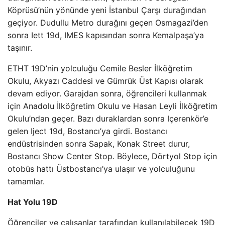
Köprüsü’nün yönünde yeni İstanbul Çarşı durağından
geçiyor. Dudullu Metro durağını geçen Osmagazi’den
sonra Iett 19d, IMES kapısından sonra Kemalpaşa’ya
taşınır.
ETHT 19D’nin yolculuğu Cemile Besler İlköğretim
Okulu, Akyazı Caddesi ve Gümrük Üst Kapısı olarak
devam ediyor. Garajdan sonra, öğrencileri kullanmak
için Anadolu İlköğretim Okulu ve Hasan Leyli İlköğretim
Okulu’ndan geçer. Bazı duraklardan sonra Içerenkör’e
gelen Iject 19d, Bostancı’ya girdi. Bostancı
endüstrisinden sonra Sapak, Konak Street durur,
Bostancı Show Center Stop. Böylece, Dörtyol Stop için
otobüs hattı Üstbostancı’ya ulaşır ve yolculuğunu
tamamlar.
Hat Yolu 19D
Öğrenciler ve çalışanlar tarafından kullanılabilecek 19D