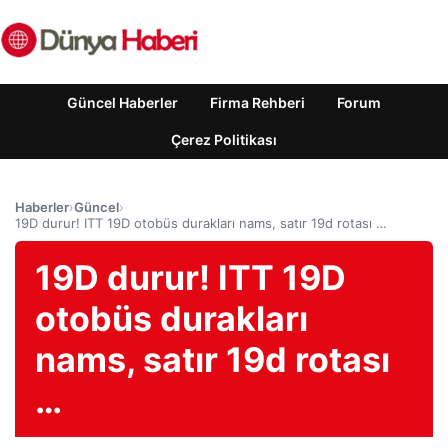
Güncel Haberler
Firma Rehberi
Forum
Çerez Politikası
Haberler
›
Güncel
›
19D durur! ITT 19D otobüs durakları nams, satır 19d rotası …
19D durur! ITT 19D
otobüs durakları
nams, satır 19d rotası
…