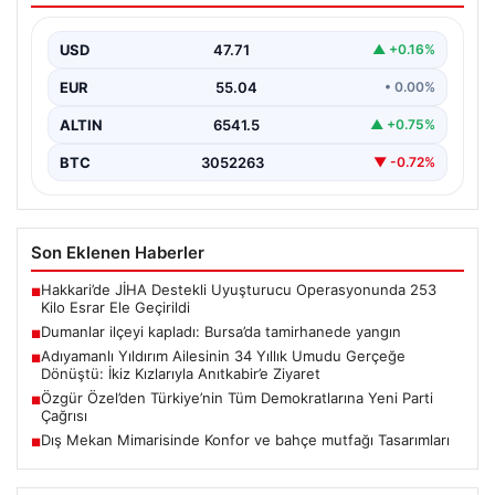
USD
47.71
▲ +0.16%
EUR
55.04
• 0.00%
ALTIN
6541.5
▲ +0.75%
BTC
3052263
▼ -0.72%
Son Eklenen Haberler
Hakkari’de JİHA Destekli Uyuşturucu Operasyonunda 253
■
Kilo Esrar Ele Geçirildi
Dumanlar ilçeyi kapladı: Bursa’da tamirhanede yangın
■
Adıyamanlı Yıldırım Ailesinin 34 Yıllık Umudu Gerçeğe
■
Dönüştü: İkiz Kızlarıyla Anıtkabir’e Ziyaret
Özgür Özel’den Türkiye’nin Tüm Demokratlarına Yeni Parti
■
Çağrısı
Dış Mekan Mimarisinde Konfor ve bahçe mutfağı Tasarımları
■