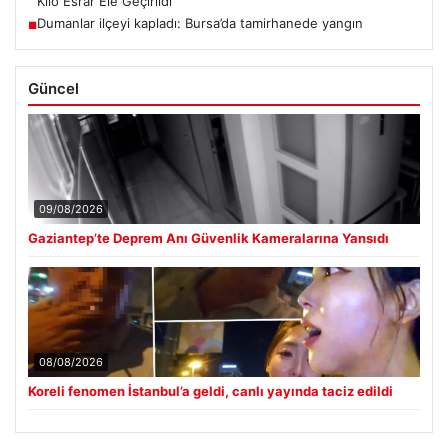
Kilo Esrar Ele Geçirildi
Dumanlar ilçeyi kapladı: Bursa’da tamirhanede yangın
■
Güncel
09/08/2026
Gaziantep’te Deprem Anı Güvenlik Kameralarına Yansıdı
08/08/2026
Koreli fenomen İstanbul’a geldi, canlı yayında taciz edildi