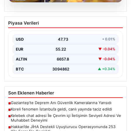
08.08.2026
Koreli fenomen İstanbul’a geldi, canlı
Piyasa Verileri
yayında taciz edildi
USD
47.73
• 0.01%
EUR
55.22
▼ -0.04%
ALTIN
6657.8
▼ -0.04%
BTC
3094862
▲ +0.34%
Son Eklenen Haberler
Gaziantep’te Deprem Anı Güvenlik Kameralarına Yansıdı
■
Koreli fenomen İstanbul’a geldi, canlı yayında taciz edildi
■
Kelebek chat adresi İle Çevrim içi İletişimin Seviyeli Adresi Ve
■
Muhabbet Deneyimi
Hakkari’de JİHA Destekli Uyuşturucu Operasyonunda 253
■