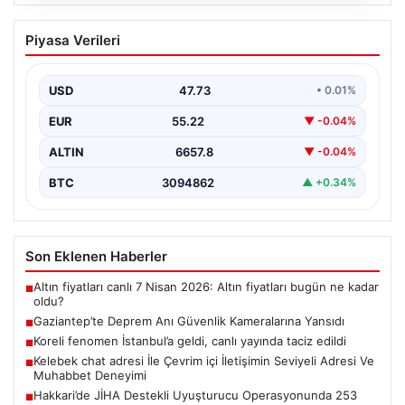
09.08.2026
Gaziantep’te Deprem Anı Güvenlik
Piyasa Verileri
Kameralarına Yansıdı
Gaziantep’in Nurdağı ilçesinde gece saatlerinde
gerçekleşen 4.5 büyüklüğündeki deprem, bölgedeki
USD
47.73
• 0.01%
vatandaşlar tarafından korkulu anlar…
EUR
55.22
▼ -0.04%
ALTIN
6657.8
▼ -0.04%
BTC
3094862
▲ +0.34%
Son Eklenen Haberler
Altın fiyatları canlı 7 Nisan 2026: Altın fiyatları bugün ne kadar
■
oldu?
Gaziantep’te Deprem Anı Güvenlik Kameralarına Yansıdı
■
Koreli fenomen İstanbul’a geldi, canlı yayında taciz edildi
■
Kelebek chat adresi İle Çevrim içi İletişimin Seviyeli Adresi Ve
■
Muhabbet Deneyimi
Hakkari’de JİHA Destekli Uyuşturucu Operasyonunda 253
■