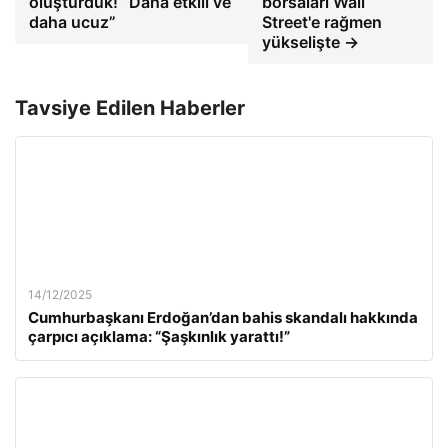
oluşturduk! “Daha etkili ve
borsaları Wall
daha ucuz”
Street'e rağmen
yükselişte →
Tavsiye Edilen Haberler
14/12/2025
Cumhurbaşkanı Erdoğan’dan bahis skandalı hakkında
çarpıcı açıklama: “Şaşkınlık yarattı!”