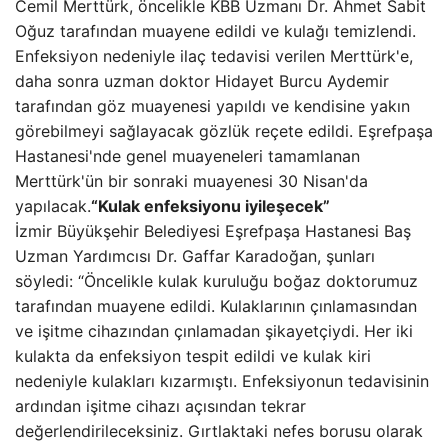
Cemil Merttürk, öncelikle KBB Uzmanı Dr. Ahmet Sabit
Oğuz tarafından muayene edildi ve kulağı temizlendi.
Enfeksiyon nedeniyle ilaç tedavisi verilen Merttürk'e,
daha sonra uzman doktor Hidayet Burcu Aydemir
tarafından göz muayenesi yapıldı ve kendisine yakın
görebilmeyi sağlayacak gözlük reçete edildi. Eşrefpaşa
Hastanesi'nde genel muayeneleri tamamlanan
Merttürk'ün bir sonraki muayenesi 30 Nisan'da
yapılacak.
“Kulak enfeksiyonu iyileşecek”
İzmir Büyükşehir Belediyesi Eşrefpaşa Hastanesi Baş
Uzman Yardımcısı Dr. Gaffar Karadoğan, şunları
söyledi: “Öncelikle kulak kuruluğu boğaz doktorumuz
tarafından muayene edildi. Kulaklarının çınlamasından
ve işitme cihazından çınlamadan şikayetçiydi. Her iki
kulakta da enfeksiyon tespit edildi ve kulak kiri
nedeniyle kulakları kızarmıştı. Enfeksiyonun tedavisinin
ardından işitme cihazı açısından tekrar
değerlendirileceksiniz. Gırtlaktaki nefes borusu olarak