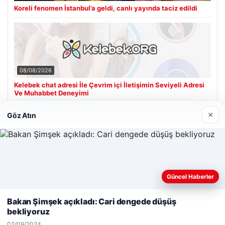
Koreli fenomen İstanbul’a geldi, canlı yayında taciz edildi
08/08/2026
Kelebek chat adresi İle Çevrim içi İletişimin Seviyeli Adresi
Ve Muhabbet Deneyimi
×
Göz Atın
Son Eklenen Firmalar
Hastaş Beton
26/05/2026
Güncel Haberler
Web sitemizi nasıl kullandığınızı daha iyi anlayabilmek,
deneyiminizi kişiselleştirmek ve geliştirmek amacıyla çerezler
Bakan Şimşek açıkladı: Cari dengede düşüş
kullanıyoruz.
Çerez Politikamız
bekliyoruz
Reddet
Kabul Et
02/09/2024