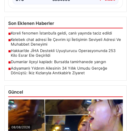
Son Eklenen Haberler
Koreli fenomen İstanbul’a geldi, canlı yayında taciz edildi
■
Kelebek chat adresi İle Çevrim içi İletişimin Seviyeli Adresi Ve
■
Muhabbet Deneyimi
Hakkari’de JİHA Destekli Uyuşturucu Operasyonunda 253
■
Kilo Esrar Ele Geçirildi
Dumanlar ilçeyi kapladı: Bursa’da tamirhanede yangın
■
Adıyamanlı Yıldırım Ailesinin 34 Yıllık Umudu Gerçeğe
■
Dönüştü: İkiz Kızlarıyla Anıtkabir’e Ziyaret
Güncel
08/08/2026