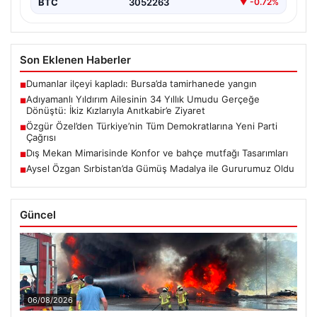
BTC
3052263
▼ -0.72%
Son Eklenen Haberler
Dumanlar ilçeyi kapladı: Bursa’da tamirhanede yangın
■
Adıyamanlı Yıldırım Ailesinin 34 Yıllık Umudu Gerçeğe
■
Dönüştü: İkiz Kızlarıyla Anıtkabir’e Ziyaret
Özgür Özel’den Türkiye’nin Tüm Demokratlarına Yeni Parti
■
Çağrısı
Dış Mekan Mimarisinde Konfor ve bahçe mutfağı Tasarımları
■
Aysel Özgan Sırbistan’da Gümüş Madalya ile Gururumuz Oldu
■
Güncel
06/08/2026