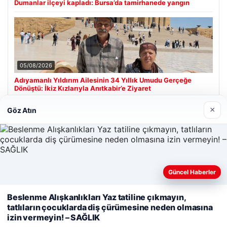
Dumanlar ilçeyi kapladı: Bursa’da tamirhanede yangın
05/08/2026
Adıyamanlı Yıldırım Ailesinin 34 Yıllık Umudu Gerçeğe
Dönüştü: İkiz Kızlarıyla Anıtkabir’e Ziyaret
×
Göz Atın
Son Eklenen Firmalar
Hastaş Beton
26/05/2026
Güncel Haberler
Web sitemizi nasıl kullandığınızı daha iyi anlayabilmek,
Beslenme Alışkanlıkları Yaz tatiline çıkmayın,
deneyiminizi kişiselleştirmek ve geliştirmek amacıyla çerezler
tatlıların çocuklarda diş çürümesine neden olmasına
kullanıyoruz.
Çerez Politikamız
izin vermeyin! – SAĞLIK
Reddet
Kabul Et