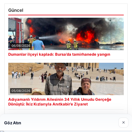
Güncel
06/08/2026
Dumanlar ilçeyi kapladı: Bursa’da tamirhanede yangın
05/08/2026
Adıyamanlı Yıldırım Ailesinin 34 Yıllık Umudu Gerçeğe
Dönüştü: İkiz Kızlarıyla Anıtkabir’e Ziyaret
×
Göz Atın
Son Eklenen Firmalar