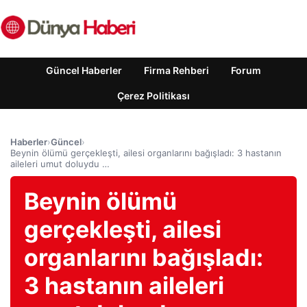
Güncel Haberler
Firma Rehberi
Forum
Çerez Politikası
Haberler
›
Güncel
›
Beynin ölümü gerçekleşti, ailesi organlarını bağışladı: 3 hastanın
aileleri umut doluydu …
Beynin ölümü
gerçekleşti, ailesi
organlarını bağışladı:
3 hastanın aileleri