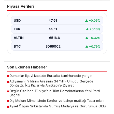
Adıyamanlı Yıldırım Ailesinin 34 Yıllık
Piyasa Verileri
Umudu Gerçeğe Dönüştü: İkiz Kızlarıyla
Anıtkabir’e Ziyaret
USD
47.61
▲ +0.05%
Adıyaman’da yaşayan Abuzer (71) ve Zeynep Yıldırım
(59) çifti, tam 34 yıl boyunca çocuk…
EUR
55.11
▲ +0.13%
ALTIN
6516.6
▲ +0.32%
BTC
3069002
▲ +0.79%
Son Eklenen Haberler
Dumanlar ilçeyi kapladı: Bursa’da tamirhanede yangın
■
Adıyamanlı Yıldırım Ailesinin 34 Yıllık Umudu Gerçeğe
■
Dönüştü: İkiz Kızlarıyla Anıtkabir’e Ziyaret
Özgür Özel’den Türkiye’nin Tüm Demokratlarına Yeni Parti
■
Çağrısı
Dış Mekan Mimarisinde Konfor ve bahçe mutfağı Tasarımları
■
Aysel Özgan Sırbistan’da Gümüş Madalya ile Gururumuz Oldu
■