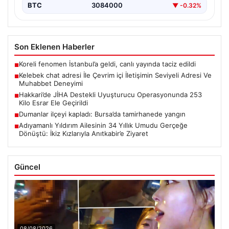
BTC
3084000
▼ -0.32%
Son Eklenen Haberler
Koreli fenomen İstanbul’a geldi, canlı yayında taciz edildi
■
Kelebek chat adresi İle Çevrim içi İletişimin Seviyeli Adresi Ve
■
Muhabbet Deneyimi
Hakkari’de JİHA Destekli Uyuşturucu Operasyonunda 253
■
Kilo Esrar Ele Geçirildi
Dumanlar ilçeyi kapladı: Bursa’da tamirhanede yangın
■
Adıyamanlı Yıldırım Ailesinin 34 Yıllık Umudu Gerçeğe
■
Dönüştü: İkiz Kızlarıyla Anıtkabir’e Ziyaret
Güncel
08/08/2026