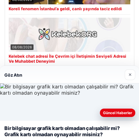
Koreli fenomen İstanbul’a geldi, canlı yayında taciz edildi
08/08/2026
Kelebek chat adresi İle Çevrim içi İletişimin Seviyeli Adresi
Ve Muhabbet Deneyimi
×
Göz Atın
Son Eklenen Firmalar
Hastaş Beton
26/05/2026
Güncel Haberler
Web sitemizi nasıl kullandığınızı daha iyi anlayabilmek,
deneyiminizi kişiselleştirmek ve geliştirmek amacıyla çerezler
Bir bilgisayar grafik kartı olmadan çalışabilir mi?
kullanıyoruz.
Çerez Politikamız
Grafik kartı olmadan oynayabilir misiniz?