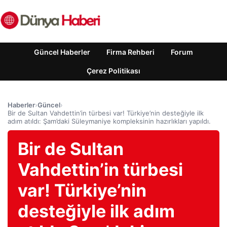
Güncel Haberler
Firma Rehberi
Forum
Çerez Politikası
Haberler
›
Güncel
›
Bir de Sultan Vahdettin’in türbesi var! Türkiye’nin desteğiyle ilk
adım atıldı: Şam’daki Süleymaniye kompleksinin hazırlıkları yapıldı.
Bir de Sultan
Vahdettin’in türbesi
var! Türkiye’nin
desteğiyle ilk adım