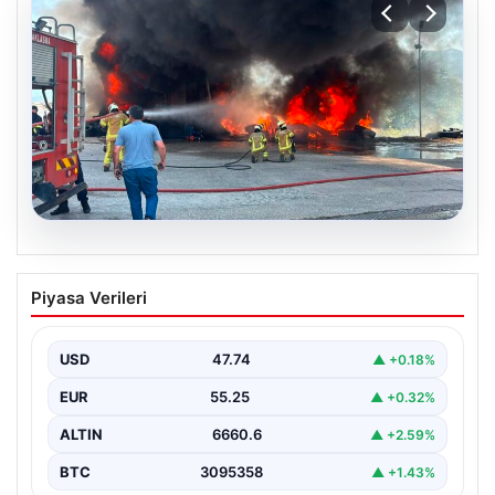
06.08.2026
Dumanlar ilçeyi kapladı: Bursa’da
Piyasa Verileri
tamirhanede yangın
USD
47.74
▲ +0.18%
EUR
55.25
▲ +0.32%
ALTIN
6660.6
▲ +2.59%
BTC
3095358
▲ +1.43%