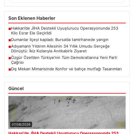
Son Eklenen Haberler
Hakkari’de JİHA Destekli Uyuşturucu Operasyonunda 253
■
Kilo Esrar Ele Geçirildi
Dumanlar ilçeyi kapladı: Bursa’da tamirhanede yangın
■
Adıyamanlı Yıldırım Ailesinin 34 Yıllık Umudu Gerçeğe
■
Dönüştü: İkiz Kızlarıyla Anıtkabir’e Ziyaret
Özgür Özel’den Türkiye’nin Tüm Demokratlarına Yeni Parti
■
Çağrısı
Dış Mekan Mimarisinde Konfor ve bahçe mutfağı Tasarımları
■
Güncel
07/08/2026
Hakkari’de JİHA Destekli Uyuşturucu Operasyonunda 253