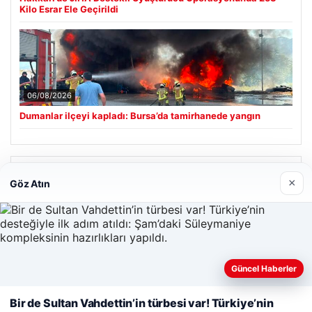
Kilo Esrar Ele Geçirildi
06/08/2026
Dumanlar ilçeyi kapladı: Bursa’da tamirhanede yangın
Son Eklenen Firmalar
×
Göz Atın
Hastaş Beton
26/05/2026
Güncel Haberler
Web sitemizi nasıl kullandığınızı daha iyi anlayabilmek,
Bir de Sultan Vahdettin’in türbesi var! Türkiye’nin
deneyiminizi kişiselleştirmek ve geliştirmek amacıyla çerezler