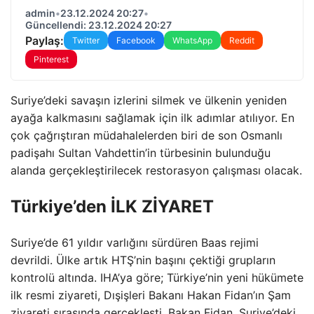
admin
•
23.12.2024 20:27
•
Güncellendi: 23.12.2024 20:27
Paylaş:
Twitter
Facebook
WhatsApp
Reddit
Pinterest
Suriye’deki savaşın izlerini silmek ve ülkenin yeniden
ayağa kalkmasını sağlamak için ilk adımlar atılıyor. En
çok çağrıştıran müdahalelerden biri de son Osmanlı
padişahı Sultan Vahdettin’in türbesinin bulunduğu
alanda gerçekleştirilecek restorasyon çalışması olacak.
Türkiye’den İLK ZİYARET
Suriye’de 61 yıldır varlığını sürdüren Baas rejimi
devrildi. Ülke artık HTŞ’nin başını çektiği grupların
kontrolü altında. IHA’ya göre; Türkiye’nin yeni hükümete
ilk resmi ziyareti, Dışişleri Bakanı Hakan Fidan’ın Şam
ziyareti sırasında gerçekleşti. Bakan Fidan, Suriye’deki