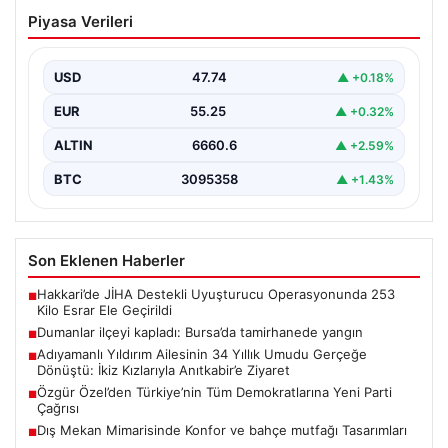
Dumanlar ilçeyi kapladı: Bursa’da
Piyasa Verileri
tamirhanede yangın
USD
47.74
▲ +0.18%
EUR
55.25
▲ +0.32%
ALTIN
6660.6
▲ +2.59%
BTC
3095358
▲ +1.43%
Son Eklenen Haberler
Hakkari’de JİHA Destekli Uyuşturucu Operasyonunda 253
■
Kilo Esrar Ele Geçirildi
Dumanlar ilçeyi kapladı: Bursa’da tamirhanede yangın
■
Adıyamanlı Yıldırım Ailesinin 34 Yıllık Umudu Gerçeğe
■
Dönüştü: İkiz Kızlarıyla Anıtkabir’e Ziyaret
Özgür Özel’den Türkiye’nin Tüm Demokratlarına Yeni Parti
■
Çağrısı
Dış Mekan Mimarisinde Konfor ve bahçe mutfağı Tasarımları
■