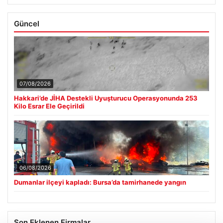
Güncel
07/08/2026
Hakkari’de JİHA Destekli Uyuşturucu Operasyonunda 253
Kilo Esrar Ele Geçirildi
06/08/2026
Dumanlar ilçeyi kapladı: Bursa’da tamirhanede yangın
Son Eklenen Firmalar