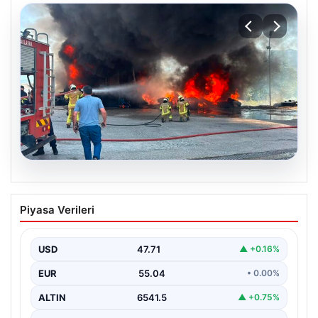
06.08.2026
Dumanlar ilçeyi kapladı: Bursa’da
Piyasa Verileri
tamirhanede yangın
USD
47.71
▲ +0.16%
EUR
55.04
• 0.00%
ALTIN
6541.5
▲ +0.75%