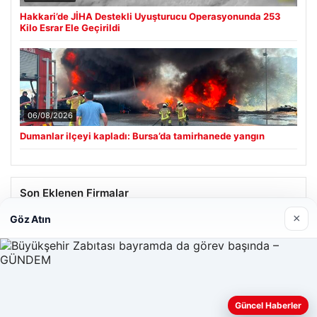
Hakkari’de JİHA Destekli Uyuşturucu Operasyonunda 253
Kilo Esrar Ele Geçirildi
06/08/2026
Dumanlar ilçeyi kapladı: Bursa’da tamirhanede yangın
Son Eklenen Firmalar
×
Göz Atın
Hastaş Beton
26/05/2026
Güncel Haberler
Web sitemizi nasıl kullandığınızı daha iyi anlayabilmek,