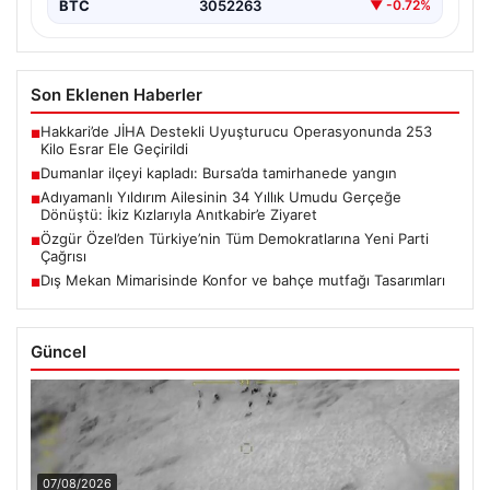
BTC
3052263
▼ -0.72%
Son Eklenen Haberler
Hakkari’de JİHA Destekli Uyuşturucu Operasyonunda 253
■
Kilo Esrar Ele Geçirildi
Dumanlar ilçeyi kapladı: Bursa’da tamirhanede yangın
■
Adıyamanlı Yıldırım Ailesinin 34 Yıllık Umudu Gerçeğe
■
Dönüştü: İkiz Kızlarıyla Anıtkabir’e Ziyaret
Özgür Özel’den Türkiye’nin Tüm Demokratlarına Yeni Parti
■
Çağrısı
Dış Mekan Mimarisinde Konfor ve bahçe mutfağı Tasarımları
■
Güncel
07/08/2026