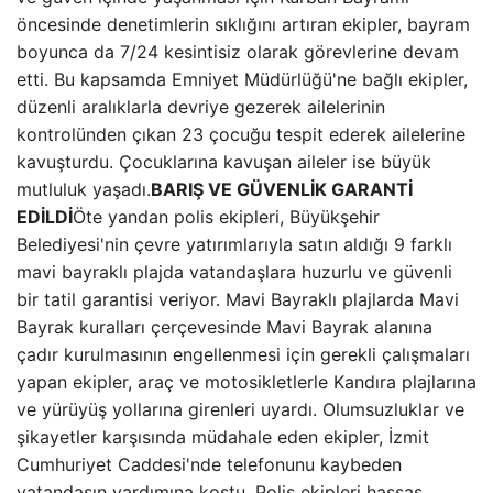
öncesinde denetimlerin sıklığını artıran ekipler, bayram
boyunca da 7/24 kesintisiz olarak görevlerine devam
etti. Bu kapsamda Emniyet Müdürlüğü'ne bağlı ekipler,
düzenli aralıklarla devriye gezerek ailelerinin
kontrolünden çıkan 23 çocuğu tespit ederek ailelerine
kavuşturdu. Çocuklarına kavuşan aileler ise büyük
mutluluk yaşadı.
BARIŞ VE GÜVENLİK GARANTİ
EDİLDİ
Öte yandan polis ekipleri, Büyükşehir
Belediyesi'nin çevre yatırımlarıyla satın aldığı 9 farklı
mavi bayraklı plajda vatandaşlara huzurlu ve güvenli
bir tatil garantisi veriyor. Mavi Bayraklı plajlarda Mavi
Bayrak kuralları çerçevesinde Mavi Bayrak alanına
çadır kurulmasının engellenmesi için gerekli çalışmaları
yapan ekipler, araç ve motosikletlerle Kandıra plajlarına
ve yürüyüş yollarına girenleri uyardı. Olumsuzluklar ve
şikayetler karşısında müdahale eden ekipler, İzmit
Cumhuriyet Caddesi'nde telefonunu kaybeden
vatandaşın yardımına koştu. Polis ekipleri hassas