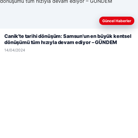
Hastaş Beton
26/05/2026
Güncel Haberler
Web sitemizi nasıl kullandığınızı daha iyi anlayabilmek,
deneyiminizi kişiselleştirmek ve geliştirmek amacıyla çerezler
Canik'te tarihi dönüşüm: Samsun'un en büyük kentsel
kullanıyoruz.
Çerez Politikamız
dönüşümü tüm hızıyla devam ediyor – GÜNDEM
Reddet
Kabul Et
14/04/2024
© 2026 Dünya Haberi – Güncel Haberler
malta work and study
|
lemagrup.com.tr
etcio