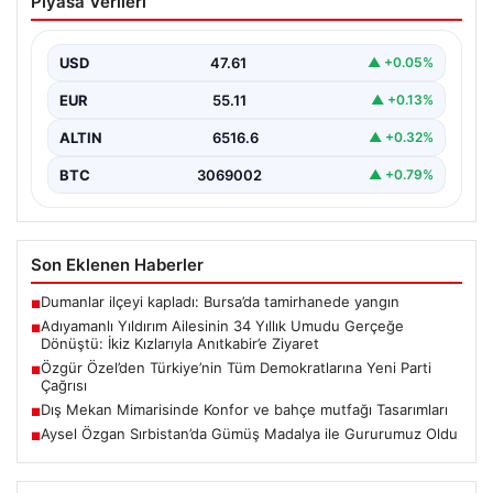
Piyasa Verileri
Umudu Gerçeğe Dönüştü: İkiz Kızlarıyla
Anıtkabir’e Ziyaret
USD
47.61
▲ +0.05%
Adıyaman’da yaşayan Abuzer (71) ve Zeynep Yıldırım
(59) çifti, tam 34 yıl boyunca çocuk…
EUR
55.11
▲ +0.13%
ALTIN
6516.6
▲ +0.32%
BTC
3069002
▲ +0.79%
Son Eklenen Haberler
Dumanlar ilçeyi kapladı: Bursa’da tamirhanede yangın
■
Adıyamanlı Yıldırım Ailesinin 34 Yıllık Umudu Gerçeğe
■
Dönüştü: İkiz Kızlarıyla Anıtkabir’e Ziyaret
Özgür Özel’den Türkiye’nin Tüm Demokratlarına Yeni Parti
■
Çağrısı
Dış Mekan Mimarisinde Konfor ve bahçe mutfağı Tasarımları
■
Aysel Özgan Sırbistan’da Gümüş Madalya ile Gururumuz Oldu
■