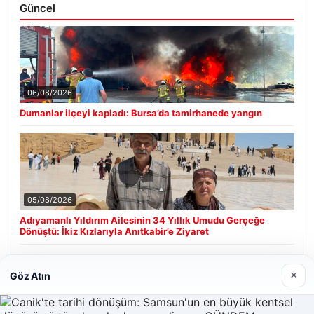
Güncel
06/08/2026
Dumanlar ilçeyi kapladı: Bursa’da tamirhanede yangın
05/08/2026
Adıyamanlı Yıldırım Ailesinin 34 Yıllık Umudu Gerçeğe
Dönüştü: İkiz Kızlarıyla Anıtkabir’e Ziyaret
×
Göz Atın
Son Eklenen Firmalar