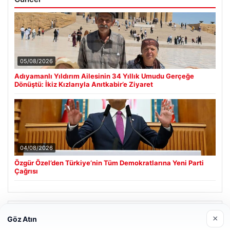
05/08/2026
Adıyamanlı Yıldırım Ailesinin 34 Yıllık Umudu Gerçeğe
Dönüştü: İkiz Kızlarıyla Anıtkabir’e Ziyaret
04/08/2026
Özgür Özel’den Türkiye’nin Tüm Demokratlarına Yeni Parti
Çağrısı
Son Eklenen Firmalar
×
Göz Atın