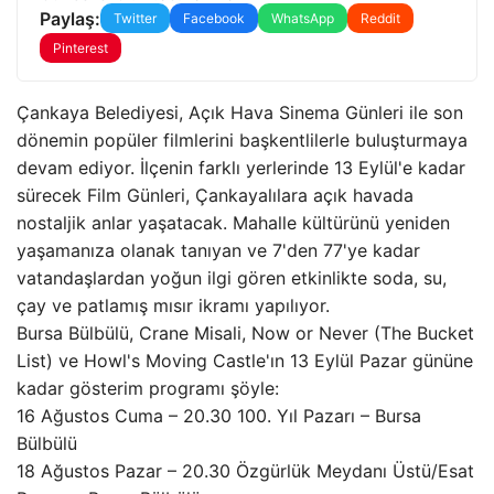
Paylaş:
Twitter
Facebook
WhatsApp
Reddit
Pinterest
Çankaya Belediyesi, Açık Hava Sinema Günleri ile son
dönemin popüler filmlerini başkentlilerle buluşturmaya
devam ediyor. İlçenin farklı yerlerinde 13 Eylül'e kadar
sürecek Film Günleri, Çankayalılara açık havada
nostaljik anlar yaşatacak. Mahalle kültürünü yeniden
yaşamanıza olanak tanıyan ve 7'den 77'ye kadar
vatandaşlardan yoğun ilgi gören etkinlikte soda, su,
çay ve patlamış mısır ikramı yapılıyor.
Bursa Bülbülü, Crane Misali, Now or Never (The Bucket
List) ve Howl's Moving Castle'ın 13 Eylül Pazar gününe
kadar gösterim programı şöyle:
16 Ağustos Cuma – 20.30 100. Yıl Pazarı – Bursa
Bülbülü
18 Ağustos Pazar – 20.30 Özgürlük Meydanı Üstü/Esat