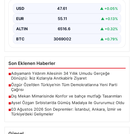
Yeni Parti Genel Başkanı Özgür Özel, partisinin
Meclis’teki ilk grup toplantısında önemli mesajlar verdi.
USD
47.61
▲ +0.05%
…
EUR
55.11
▲ +0.13%
ALTIN
6516.6
▲ +0.32%
BTC
3069002
▲ +0.79%
Son Eklenen Haberler
Adıyamanlı Yıldırım Ailesinin 34 Yıllık Umudu Gerçeğe
■
Dönüştü: İkiz Kızlarıyla Anıtkabir’e Ziyaret
Özgür Özel’den Türkiye’nin Tüm Demokratlarına Yeni Parti
■
Çağrısı
Dış Mekan Mimarisinde Konfor ve bahçe mutfağı Tasarımları
■
Aysel Özgan Sırbistan’da Gümüş Madalya ile Gururumuz Oldu
■
03 Ağustos 2026 Son Depremler: İstanbul, Ankara, İzmir ve
■
Türkiye’deki Gelişmeler
Güncel