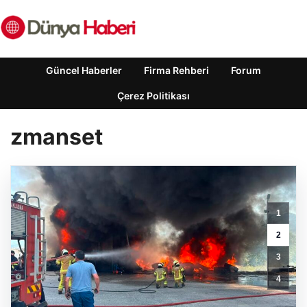
Güncel Haberler
Firma Rehberi
Forum
Çerez Politikası
zmanset
1
Raykobet
2
Vip
3
Platformu
Beraber
4
Üstün
Hizmet