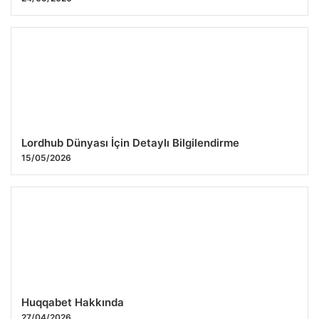
Lordhub Dünyası İçin Detaylı Bilgilendirme
15/05/2026
Huqqabet Hakkında
27/04/2026