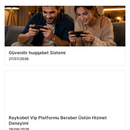
Güvenilir huqqabet Sistemi
27/07/2026
Raykobet Vip Platformu Beraber Üstün Hizmet
Deneyimi
29/06/2026