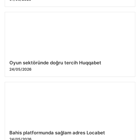
Oyun sektöründe doğru tercih Huqqabet
24/05/2026
Bahis platformunda sağlam adres Locabet
24/05/2026