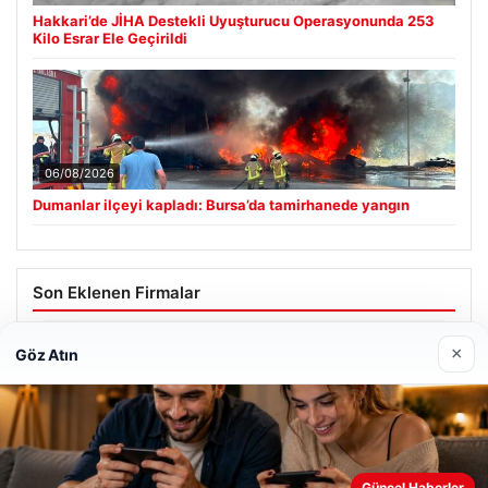
Hakkari’de JİHA Destekli Uyuşturucu Operasyonunda 253
Kilo Esrar Ele Geçirildi
06/08/2026
Dumanlar ilçeyi kapladı: Bursa’da tamirhanede yangın
Son Eklenen Firmalar
Hastaş Beton
×
Göz Atın
26/05/2026
Web sitemizi nasıl kullandığınızı daha iyi anlayabilmek,
Güncel Haberler