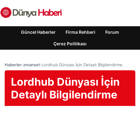
Güncel Haberler
Firma Rehberi
Forum
Çerez Politikası
Haberler
›
zmanset
›
Lordhub Dünyası İçin Detaylı Bilgilendirme
Lordhub Dünyası İçin
Detaylı Bilgilendirme