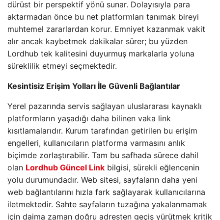
dürüst bir perspektif yönü sunar. Dolayısıyla para
aktarmadan önce bu net platformları tanımak bireyi
muhtemel zararlardan korur. Emniyet kazanmak vakit
alır ancak kaybetmek dakikalar sürer; bu yüzden
Lordhub tek kalitesini duyurmuş markalarla yoluna
süreklilik etmeyi seçmektedir.
Kesintisiz Erişim Yolları İle Güvenli Bağlantılar
Yerel pazarında servis sağlayan uluslararası kaynaklı
platformların yaşadığı daha bilinen vaka link
kısıtlamalarıdır. Kurum tarafından getirilen bu erişim
engelleri, kullanıcıların platforma varmasını anlık
biçimde zorlaştırabilir. Tam bu safhada sürece dahil
olan
Lordhub Güncel Link
bilgisi, sürekli eğlencenin
yolu durumundadır. Web sitesi, sayfaların daha yeni
web bağlantılarını hızla fark sağlayarak kullanıcılarına
iletmektedir. Sahte sayfaların tuzağına yakalanmamak
için daima zaman doğru adresten geçiş yürütmek kritik