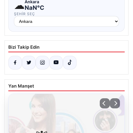
☁
Ankara
NaN°C
ŞEHIR SEÇ
Bizi Takip Edin
Yan Manşet