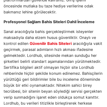
platformlardan güvende kalırsınız. Giriş işlemi
öncesinde mutlaka bu taze hediye verilerine odak
bakmanız lehine görülecektir.
Profesyonel Sağlam Bahis Siteleri Dahil İnceleme
Sanal aracılığıyla bahis gerçekleştirmek isteyenler
maksadıyla daha elzem husus güvenliktir. Onaylı ve
kontrol edilen
Güvenilir Bahis Siteleri
aracılığıyla vakit
geçirmek, parasal adımların hızlı akması ifadesine
gelmektedir. Lordhub, sitesinde mekan sunduğu her
şirketleri belirli standart aşamalarından yürütmektedir.
Sertifika bilgileri aktif olmayan hiçbir site Lordhub
rehberinde hiçbir şekilde konum edinemez. Bahisçilerin
yürüttüğü geri bildirimler bile bu inceleme döneminde
büyük bir etki oynamaktadır. Nitekim sahici birey
tecrübesi, bir sitenin beyan söylediği servisi gerçekten
verip sunmadığını işaret eden oldukça somut kanıttır.
Lordhub, bu verileri titizlikle birleştirerek herkese