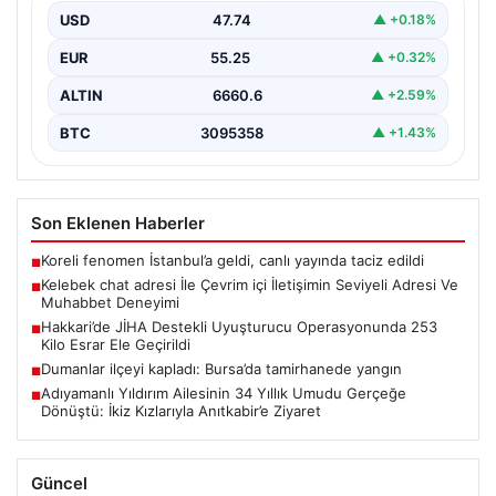
USD
47.74
▲ +0.18%
İnternet çağında bireylerin seviyeli bir şekilde bağlantı
oluşturması büyük bir önem taşımaktadır. Halen pek…
EUR
55.25
▲ +0.32%
ALTIN
6660.6
▲ +2.59%
BTC
3095358
▲ +1.43%
Son Eklenen Haberler
Koreli fenomen İstanbul’a geldi, canlı yayında taciz edildi
■
Kelebek chat adresi İle Çevrim içi İletişimin Seviyeli Adresi Ve
■
Muhabbet Deneyimi
Hakkari’de JİHA Destekli Uyuşturucu Operasyonunda 253
■
Kilo Esrar Ele Geçirildi
Dumanlar ilçeyi kapladı: Bursa’da tamirhanede yangın
■
Adıyamanlı Yıldırım Ailesinin 34 Yıllık Umudu Gerçeğe
■
Dönüştü: İkiz Kızlarıyla Anıtkabir’e Ziyaret
Güncel