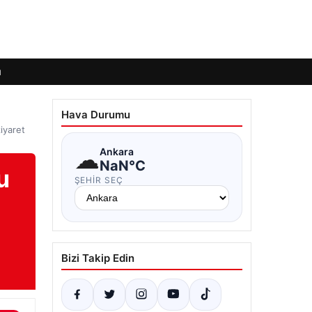
ı
Hava Durumu
iyaret
☁
Ankara
NaN°C
u
ŞEHIR SEÇ
Bizi Takip Edin