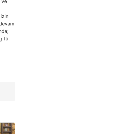
u ve
izin
a devam
nda;
itti.