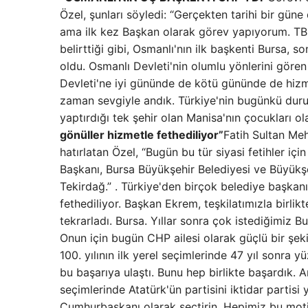
Özel, şunları söyledi: “Gerçekten tarihi bir gü
ama ilk kez Başkan olarak görev yapıyorum. TB
belirttiği gibi, Osmanlı'nın ilk başkenti Bursa,
oldu. Osmanlı Devleti'nin olumlu yönlerini gören
Devleti'ne iyi gününde de kötü gününde de hizme
zaman sevgiyle andık. Türkiye'nin bugünkü duru
yaptırdığı tek şehir olan Manisa'nın çocukları o
gönüller hizmetle fethediliyor”
Fatih Sultan Meh
hatırlatan Özel, “Bugün bu tür siyasi fetihler iç
Başkanı, Bursa Büyükşehir Belediyesi ve Büyükşe
Tekirdağ.” . Türkiye'den birçok belediye başkanı 
fethediliyor. Başkan Ekrem, teşkilatımızla birli
tekrarladı. Bursa. Yıllar sonra çok istediğimiz Bu
Onun için bugün CHP ailesi olarak güçlü bir şek
100. yılının ilk yerel seçimlerinde 47 yıl sonra 
bu başarıya ulaştı. Bunu hep birlikte başardık. 
seçimlerinde Atatürk'ün partisini iktidar partis
Cumhurbaşkanı olarak seçtirin. Hepimiz bu motiv