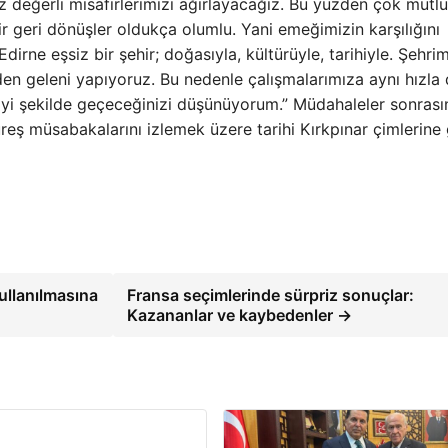
z değerli misafirlerimizi ağırlayacağız. Bu yüzden çok mutl
ir geri dönüşler oldukça olumlu. Yani emeğimizin karşılığını
rne eşsiz bir şehir; doğasıyla, kültürüyle, tarihiyle. Şehrim
zden geleni yapıyoruz. Bu nedenle çalışmalarımıza aynı hızl
n iyi şekilde geçeceğinizi düşünüyorum.” Müdahaleler sonrası
ş müsabakalarını izlemek üzere tarihi Kırkpınar çimlerine g
ullanılmasına
Fransa seçimlerinde sürpriz sonuçlar:
Kazananlar ve kaybedenler →