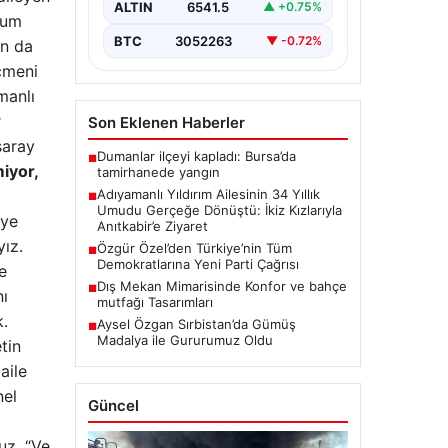
ve Zeynep Yıldırım (59) çifti, tam
ALTIN
6541.5
▲ +0.75%
dum
34 yıl boyunca çocuk…
BTC
3052263
▼ -0.72%
ın da
eçmeni
manlı
r
Son Eklenen Haberler
saray
Dumanlar ilçeyi kapladı: Bursa’da
■
miyor,
tamirhanede yangın
Adıyamanlı Yıldırım Ailesinin 34 Yıllık
■
Umudu Gerçeğe Dönüştü: İkiz Kızlarıyla
iye
Anıtkabir’e Ziyaret
yız.
Özgür Özel’den Türkiye’nin Tüm
■
Demokratlarına Yeni Parti Çağrısı
e
Dış Mekan Mimarisinde Konfor ve bahçe
■
nı
mutfağı Tasarımları
k.
Aysel Özgan Sırbistan’da Gümüş
■
Madalya ile Gururumuz Oldu
tin
aile
nel
Güncel
uz. “Ve