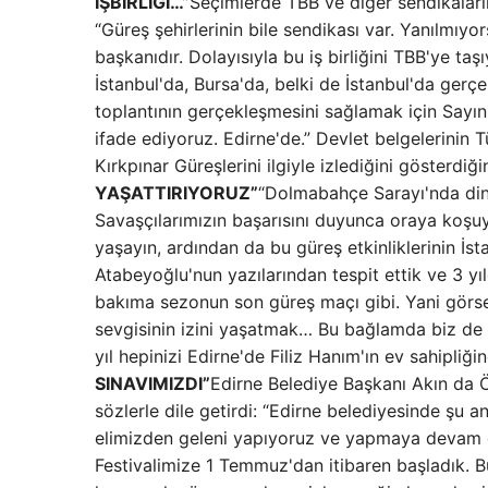
İŞBİRLİĞİ…”
Seçimlerde TBB ve diğer sendikaların
“Güreş şehirlerinin bile sendikası var. Yanılmıy
başkanıdır. Dolayısıyla bu iş birliğini TBB'ye ta
İstanbul'da, Bursa'da, belki de İstanbul'da gerç
toplantının gerçekleşmesini sağlamak için Say
ifade ediyoruz. Edirne'de.” Devlet belgelerinin 
Kırkpınar Güreşlerini ilgiyle izlediğini gösterdiğ
YAŞATTIRIYORUZ”
“Dolmabahçe Sarayı'nda dinl
Savaşçılarımızın başarısını duyunca oraya koşuy
yaşayın, ardından da bu güreş etkinliklerinin İst
Atabeyoğlu'nun yazılarından tespit ettik ve 3 yı
bakıma sezonun son güreş maçı gibi. Yani görse
sevgisinin izini yaşatmak… Bu bağlamda biz de 
yıl hepinizi Edirne'de Filiz Hanım'ın ev sahipliğ
SINAVIMIZDI”
Edirne Belediye Başkanı Akın da 
sözlerle dile getirdi: “Edirne belediyesinde şu 
elimizden geleni yapıyoruz ve yapmaya devam ede
Festivalimize 1 Temmuz'dan itibaren başladık. 