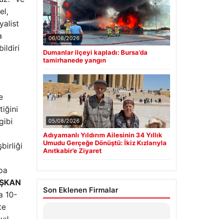
el,
alist
a
06/08/2026
ildiri
Dumanlar ilçeyi kapladı: Bursa’da
tamirhanede yangın
e
iğini
gibi
05/08/2026
Adıyamanlı Yıldırım Ailesinin 34 Yıllık
Umudu Gerçeğe Dönüştü: İkiz Kızlarıyla
birliği
Anıtkabir’e Ziyaret
upa
ŞKAN
Son Eklenen Firmalar
a 10-
te
Hastaş Beton