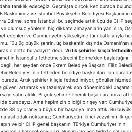
ne daha tanıklık edeceğiz. Geçmişte birçok kez burada bulun
B Başkanımız ve İstanbul Büyükşehir Belediyesi Başkanımız
 sonra Edirne, sonra İstanbul, bu seçimde artık üçü de CHP s
 ve olumsuz yönlerini hiç dikkate almayanların yanı sıra, Os
t edenleri ve Cumhuriyetin yükselişine tüm katkılarıyla he
mu. “Bu üç büyük şehrin, üç başkentin dışında Osmanlı'nın 
larak elbette buradayız” dedi.
“Artık şehirler kılıçla fethedil
met'in İstanbul'u fethetme sürecini Edirne'den başlattığını
in değil, her şeyden önce Ekrem Belediye Başkanı, Filiz Beled
hir Belediyesi'nin fetheden belediye başkanları için burada
burada. Artık şehirler kılıçla fethedilmiyor, gönüller hizmetl
kte güveni artırarak ve tazeleyerek son dönemindeki başarısı
rsa’yı satın aldık. Birçok şehirde önemli başarılara imza attı
ilde buradayız. Ama hepimizin bildiği bir şey var: Cumhuriye
yüzde 38 oy oranıyla büyük bir başarıya imza attık. Bu büyük 
Ama asıl odak noktamız; Cumhuriyetin ikinci yüzyılının ilk ge
i yapın ve bir CHP genel başkanını Türkiye Cumhuriyeti'nin
asyonla hareket ediyoruz. Bunun için hep birlikte çalışıyor