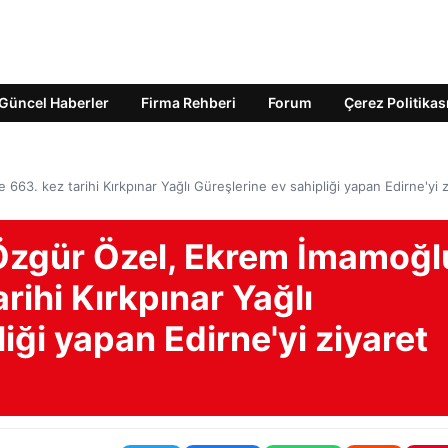
Güncel Haberler
Firma Rehberi
Forum
Çerez Politikas
663. kez tarihi Kırkpınar Yağlı Güreşlerine ev sahipliği yapan Edirne'yi z
Özgür Özel, Ekrem İmamoğl
tarihi Kırkpınar Yağlı
iği yapan Edirne'yi ziyaret