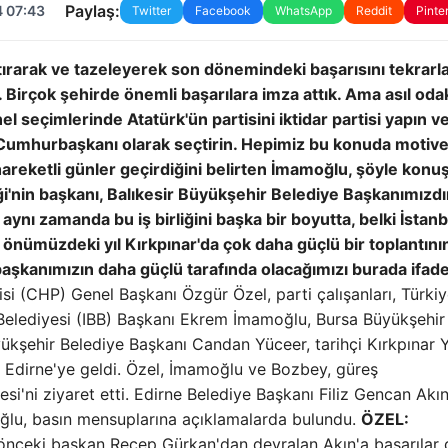
Paylaş:
4 07:43
Twitter
Facebook
WhatsApp
Reddit
Pinte
tırarak ve tazeleyerek son dönemindeki başarısını tekrarla
k. Birçok şehirde önemli başarılara imza attık. Ama asıl oda
el seçimlerinde Atatürk'ün partisini iktidar partisi yapın ve
Cumhurbaşkanı olarak seçtirin. Hepimiz bu konuda motive
areketli günler geçirdiğini belirten İmamoğlu, şöyle konuş
i'nin başkanı, Balıkesir Büyükşehir Belediye Başkanımızdı
 aynı zamanda bu iş birliğini başka bir boyutta, belki İstanb
 önümüzdeki yıl Kırkpınar'da çok daha güçlü bir toplantını
şkanımızın daha güçlü tarafında olacağımızı burada ifad
si (CHP) Genel Başkanı Özgür Özel, parti çalışanları, Türki
r Belediyesi (IBB) Başkanı Ekrem İmamoğlu, Bursa Büyükşehir
kşehir Belediye Başkanı Candan Yüceer, tarihçi Kırkpınar Y
an Edirne'ye geldi. Özel, İmamoğlu ve Bozbey, güreş
i'ni ziyaret etti. Edirne Belediye Başkanı Filiz Gencan Akı
lu, basın mensuplarına açıklamalarda bulundu.
ÖZEL:
önceki başkan Recep Gürkan'dan devralan Akın'a başarılar 