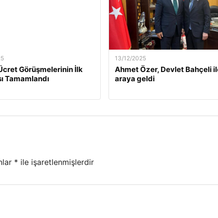
25
13/12/2025
Ücret Görüşmelerinin İlk
Ahmet Özer, Devlet Bahçeli il
ı Tamamlandı
araya geldi
nlar
*
ile işaretlenmişlerdir