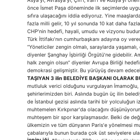
Asya'yı, Avrasya'yı, Çin'i, İran'ı ve Rusya'yı ö
önce İsmet Paşa döneminde ilk seçimlerde uygula
sıfıra ulaşacağını iddia ediyoruz. Yine maaşlardan
fazla milli gelir, 10 yıl sonunda 10 kat daha fa
CHP'nin hedefi, hayali, umudu ve vizyonu budur.
Türk İttifakı'nın cumhurbaşkanı adayına oy verec
“Yöneticiler zengin olmalı, saraylarda yaşamalı,
diyenler Şanghay İşbirliği Örgütü'ne gidebilir. A
halk zengin olsun” diyenler Avrupa Birliği hedef
demokrasi gelişmiştir. Bu yürüyüş devam edec
TAŞIYAN 3 ilin BELEDİYE BAŞKANI OLARAK 
mutluluk verici olduğunu vurgulayan İmamoğlu, ş
şehirlerimizden biri. Aslında bugün üç ilin bel
de İstanbul gezisi aslında tarihi bir yolculuğun i
muhtemelen Kırkpınar'da olacağını düşünüyorum. 
muhteşem bir spor karşılaşmasıdır. Belki de değ
ülkemizin ve tüm dünyanın Paris'e yönelmesi muh
çabalarıyla bunun burada çok üst seviyelere ul