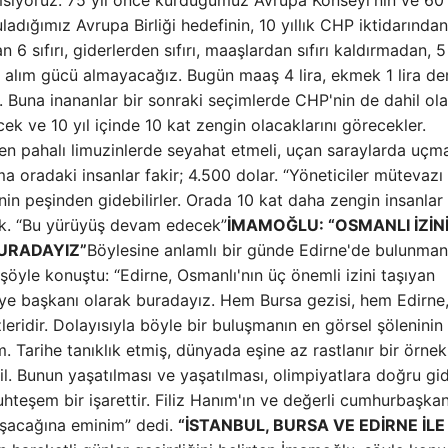
nemsiyoruz. 75 yıl önce kurduğumuz Avrupa Konseyi'nin ve 60 
dığımız Avrupa Birliği hedefinin, 10 yıllık CHP iktidarında
 6 sıfırı, giderlerden sıfırı, maaşlardan sıfırı kaldırmadan, 5
zla alım gücü almayacağız. Bugün maaş 4 lira, ekmek 1 lira de
 Buna inananlar bir sonraki seçimlerde CHP'nin de dahil ol
ek ve 10 yıl içinde 10 kat zengin olacaklarını görecekler.
 en pahalı limuzinlerde seyahat etmeli, uçan saraylarda uçma
ma oradaki insanlar fakir; 4.500 dolar. “Yöneticiler mütevazı
inin peşinden gidebilirler. Orada 10 kat daha zengin insanlar
ek. “Bu yürüyüş devam edecek”
İMAMOĞLU: “OSMANLI İZİN
BURADAYIZ”
Böylesine anlamlı bir günde Edirne'de bulunman
öyle konuştu: “Edirne, Osmanlı'nın üç önemli izini taşıyan
ediye başkanı olarak buradayız. Hem Bursa gezisi, hem Edirn
zleridir. Dolayısıyla böyle bir buluşmanın en görsel şöleninin
Tarihe tanıklık etmiş, dünyada eşine az rastlanır bir örnek
il. Bunun yaşatılması ve yaşatılması, olimpiyatlara doğru gi
teşem bir işarettir. Filiz Hanım'ın ve değerli cumhurbaşka
aşacağına eminim” dedi.
“İSTANBUL, BURSA VE EDİRNE İLE