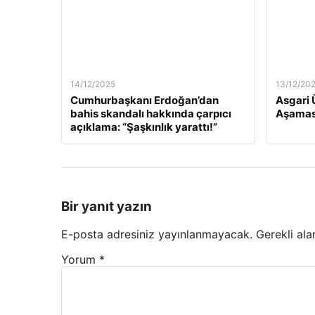
14/12/2025
13/12/20
Cumhurbaşkanı Erdoğan’dan
Asgari 
bahis skandalı hakkında çarpıcı
Aşamas
açıklama: “Şaşkınlık yarattı!”
Bir yanıt yazın
E-posta adresiniz yayınlanmayacak.
Gerekli ala
Yorum
*