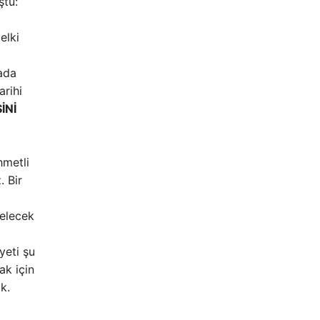
ştu:
elki
ada
arihi
İNİ
hmetli
. Bir
gelecek
yeti şu
ak için
k.