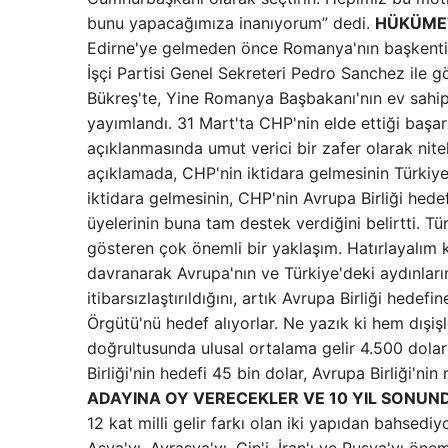
bunu yapacağımıza inanıyorum” dedi.
HÜKÜMET
Edirne'ye gelmeden önce Romanya'nın başkenti 
İşçi Partisi Genel Sekreteri Pedro Sanchez ile gö
Bükreş'te, Yine Romanya Başbakanı'nın ev sahipl
yayımlandı. 31 Mart'ta CHP'nin elde ettiği başa
açıklanmasında umut verici bir zafer olarak nite
açıklamada, CHP'nin iktidara gelmesinin Türkiye
iktidara gelmesinin, CHP'nin Avrupa Birliği hedef
üyelerinin buna tam destek verdiğini belirtti. T
gösteren çok önemli bir yaklaşım. Hatırlayalım k
davranarak Avrupa'nın ve Türkiye'deki aydınları
itibarsızlaştırıldığını, artık Avrupa Birliği hedef
Örgütü'nü hedef alıyorlar. Ne yazık ki hem dışi
doğrultusunda ulusal ortalama gelir 4.500 dolard
Birliği'nin hedefi 45 bin dolar, Avrupa Birliği'nin 
ADAYINA OY VERECEKLER VE 10 YIL SONUN
12 kat milli gelir farkı olan iki yapıdan bahsed