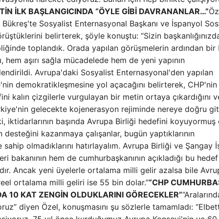
İN İLK BAŞLANGICINDA “ÖYLE GİBİ DAVRANANLAR…”
Öz
Bükreş'te Sosyalist Enternasyonal Başkanı ve İspanyol Sosy
rüştüklerini belirterek, şöyle konuştu: “Sizin başkanlığınızd
iğinde toplandık. Orada yapılan görüşmelerin ardından bir b
rı, hem aşırı sağla mücadelede hem de yeni yapının
lendirildi. Avrupa'daki Sosyalist Enternasyonal'den yapılan
'nin demokratikleşmesine yol açacağını belirterek, CHP'nin
ini kalın çizgilerle vurgulayan bir metin ortaya çıkardığını v
ürkiye'nin gelecekte kojenerasyon rejiminde nereye doğru gitt
i, iktidarlarının başında Avrupa Birliği hedefini koyuyormuş 
n desteğini kazanmaya çalışanlar, bugün yaptıklarının
ine sahip olmadıklarını hatırlayalım. Avrupa Birliği ve Şangay İş
şleri bakanının hem de cumhurbaşkanının açıkladığı bu hedef
ır. Ancak yeni üyelerle ortalama milli gelir azalsa bile Avr
reel ortalama milli geliri ise 55 bin dolar.”
“CHP CUMHURBA
DA 10 KAT ZENGİN OLDUKLARINI GÖRECEKLER”
“Aralarınd
iyoruz” diyen Özel, konuşmasını şu sözlerle tamamladı: “Elbet