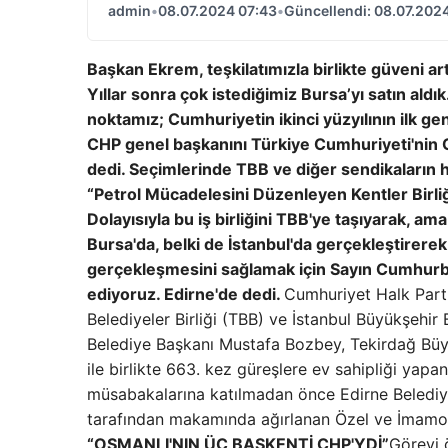
admin
•
08.07.2024 07:43
•
Güncellendi: 08.07.202
Başkan Ekrem, teşkilatımızla birlikte güveni ar
Yıllar sonra çok istediğimiz Bursa’yı satın aldı
noktamız; Cumhuriyetin ikinci yüzyılının ilk gen
CHP genel başkanını Türkiye Cumhuriyeti'nin 
dedi.
Seçimlerinde TBB ve diğer sendikaların h
“Petrol Mücadelesini Düzenleyen Kentler Birliğ
Dolayısıyla bu iş birliğini TBB'ye taşıyarak, ama
Bursa'da, belki de İstanbul'da gerçekleştirerek
gerçekleşmesini sağlamak için Sayın Cumhurba
ediyoruz. Edirne'de dedi.
Cumhuriyet Halk Parti
Belediyeler Birliği (TBB) ve İstanbul Büyükşehi
Belediye Başkanı Mustafa Bozbey, Tekirdağ Büyü
ile birlikte 663. kez güreşlere ev sahipliği yap
müsabakalarına katılmadan önce Edirne Belediyes
tarafından makamında ağırlanan Özel ve İmamoğ
“OSMANLI'NIN ÜÇ BAŞKENTİ CHP'YDİ”
Görevi 