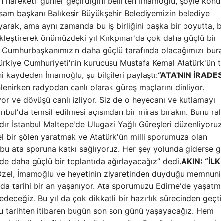
 hareketli günler geçirdiğini belirten İmamoğlu, şöyle konu
orsam başkanı Balıkesir Büyükşehir Belediyemizin belediye
şıyarak, ama aynı zamanda bu iş birliğini başka bir boyutta, b
ekleştirerek önümüzdeki yıl Kırkpınar'da çok daha güçlü bir
ın Cumhurbaşkanımızın daha güçlü tarafında olacağımızı bur
Türkiye Cumhuriyeti'nin kurucusu Mustafa Kemal Atatürk'ün t
ini kaydeden İmamoğlu, şu bilgileri paylaştı:
“ATA'NIN İRADES
enirken radyodan canlı olarak güreş maçlarını dinliyor.
or ve dövüşü canlı izliyor. Siz de o heyecanı ve kutlamayı
anbul'da temsil edilmesi açısından bir miras bırakın. Bunu ra
ldır İstanbul Maltepe'de Ulugazi Yağlı Güreşleri düzenliyoruz
l bir şölen yaratmak ve Atatürk'ün milli sporumuza olan
bu ata sporuna katkı sağlıyoruz. Her şey yolunda giderse 
inde daha güçlü bir toplantıda ağırlayacağız” dedi.
AKIN: “İLK
Özel, İmamoğlu ve heyetinin ziyaretinden duyduğu memnuni
anda tarihi bir an yaşanıyor. Ata sporumuzu Edirne'de yaşatm
ceğiz. Bu yıl da çok dikkatli bir hazırlık sürecinden geçti
Bu tarihten itibaren bugün son son günü yaşayacağız. Hem