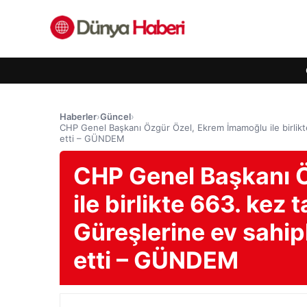
Haberler
›
Güncel
›
CHP Genel Başkanı Özgür Özel, Ekrem İmamoğlu ile birlikte 
etti – GÜNDEM
CHP Genel Başkanı 
ile birlikte 663. kez 
Güreşlerine ev sahipl
etti – GÜNDEM