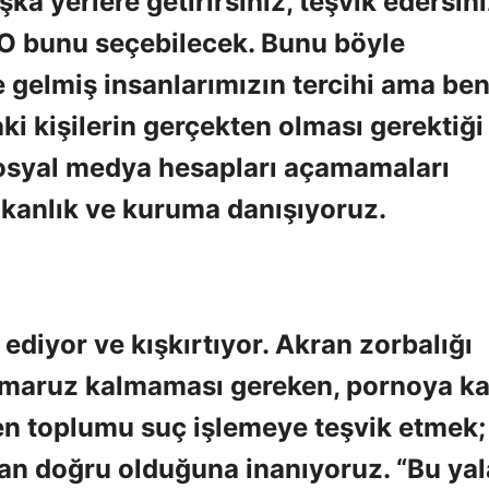
ka yerlere getirirsiniz, teşvik edersini
y O bunu seçebilecek. Bunu böyle
e gelmiş insanlarımızın tercihi ama be
aki kişilerin gerçekten olması gerektiği
 sosyal medya hesapları açamamaları
akanlık ve kuruma danışıyoruz.
ediyor ve kışkırtıyor. Akran zorbalığı
n maruz kalmaması gereken, pornoya k
en toplumu suç işlemeye teşvik etmek;
an doğru olduğuna inanıyoruz. “Bu ya