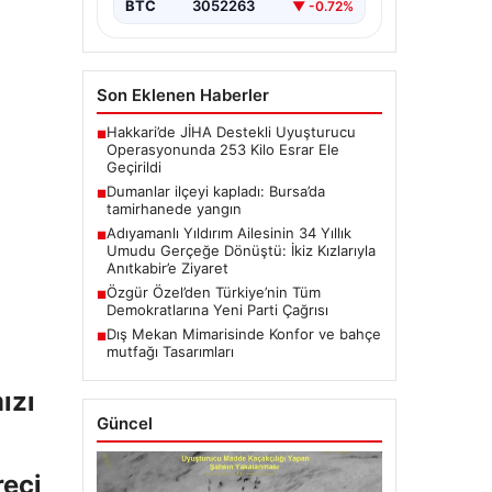
BTC
3052263
▼ -0.72%
Son Eklenen Haberler
Hakkari’de JİHA Destekli Uyuşturucu
■
Operasyonunda 253 Kilo Esrar Ele
Geçirildi
Dumanlar ilçeyi kapladı: Bursa’da
■
tamirhanede yangın
Adıyamanlı Yıldırım Ailesinin 34 Yıllık
■
Umudu Gerçeğe Dönüştü: İkiz Kızlarıyla
Anıtkabir’e Ziyaret
Özgür Özel’den Türkiye’nin Tüm
■
Demokratlarına Yeni Parti Çağrısı
Dış Mekan Mimarisinde Konfor ve bahçe
■
mutfağı Tasarımları
ızı
Güncel
reci