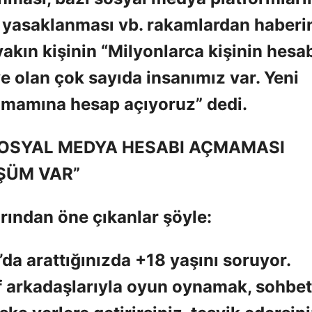
n yasaklanması vb. rakamlardan haberi
yakın kişinin “Milyonlarca kişinin hesa
e olan çok sayıda insanımız var. Yeni
amamına hesap açıyoruz” dedi.
SOSYAL MEDYA HESABI AÇMAMASI
ŞÜM VAR”
rından öne çıkanlar şöyle:
’da arattığınızda +18 yaşını soruyor.
ırf arkadaşlarıyla oyun oynamak, sohbet