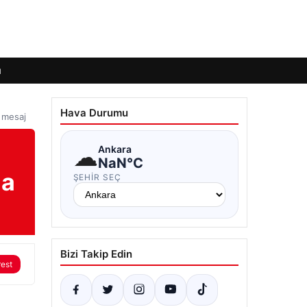
ı
Hava Durumu
 mesaj
☁
Ankara
NaN°C
ma
ŞEHIR SEÇ
Bizi Takip Edin
rest