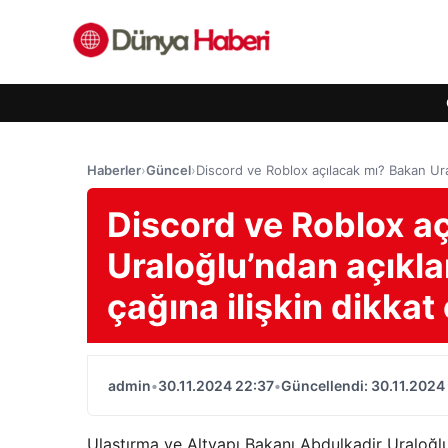
Haberler
›
Güncel
›
Discord ve Roblox açılacak mı? Bakan Ur
Discord ve Roblox a
Uraloğlu’ndan açık
çağına ilişkin dikka
admin
•
30.11.2024 22:37
•
Güncellendi: 30.11.2024
Ulaştırma ve Altyapı Bakanı Abdulkadir Uraloğl