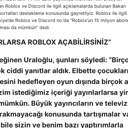
olan Roblox ve Discord ile ilgili açıklamalarda bulunan Bakan
rtalları destekleme konusunda gayretliyiz. Roblox ile ilgili
kiye’de Roblox ve Discord no.’da “Roblox’un 15 milyon abone
çılması da mümkün” dedi.
RIRLARSA ROBLOX AÇABİLİRSİNİZ”
inen Uraloğlu, şunları söyledi: “Birç
k ciddi yanıtlar aldık. Elbette çocuklar
esini hedefleyen oyun dışında birçok ai
izim istediğimiz içeriği yayınlarlarsa yi
mümkün. Büyük yayıncıların ve televi
bırakmayacağı konusunda tartışmalar va
bile sizin ve benim bazı yaptırımlarla