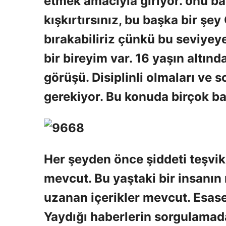
etmek amacıyla giriyor. onu baş
kışkırtırsınız, bu başka bir şe
bırakabiliriz çünkü bu seviyey
bir bireyim var. 16 yaşın altınd
görüşü. Disiplinli olmaları ve
gerekiyor. Bu konuda birçok b
Her şeyden önce şiddeti teşvik 
mevcut. Bu yaştaki bir insanı
uzanan içerikler mevcut. Esas
Yaydığı haberlerin sorgulamad