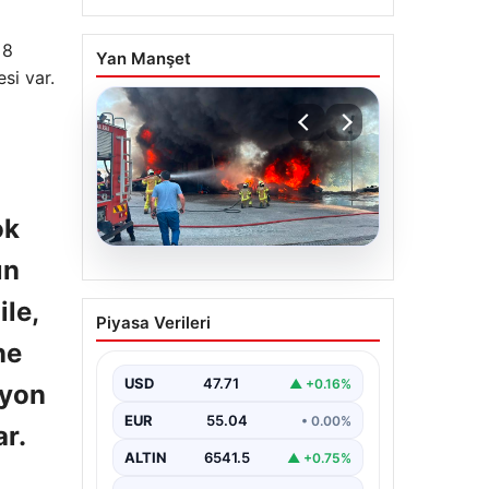
 8
Yan Manşet
si var.
ok
ın
06.08.2026
Dumanlar ilçeyi kapladı:
le,
Piyasa Verileri
Bursa’da tamirhanede
ne
yangın
USD
47.71
▲ +0.16%
zyon
EUR
55.04
• 0.00%
r.
ALTIN
6541.5
▲ +0.75%