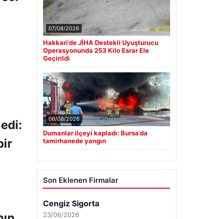
07/08/2026
Hakkari’de JİHA Destekli Uyuşturucu
Operasyonunda 253 Kilo Esrar Ele
Geçirildi
06/08/2026
edi:
Dumanlar ilçeyi kapladı: Bursa’da
bir
tamirhanede yangın
Son Eklenen Firmalar
nın