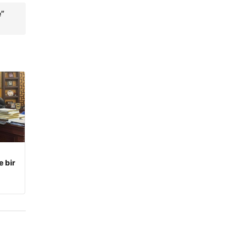
e”
e bir