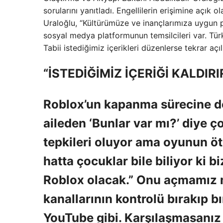
sorularını yanıtladı. Engellilerin erişimine açık 
Uraloğlu, “Kültürümüze ve inançlarımıza uygun po
sosyal medya platformunun temsilcileri var. Tür
Tabii istediğimiz içerikleri düzenlerse tekrar a
“İSTEDİĞİMİZ İÇERİĞİ KALDI
Roblox’un kapanma sürecine değ
aileden ‘Bunlar var mı?’ diye ço
tepkileri oluyor ama oyunun öt
hatta çocuklar bile biliyor ki b
Roblox olacak.” Onu açmamız 
kanallarının kontrolü bırakıp 
YouTube gibi. Karşılaşmasanız 