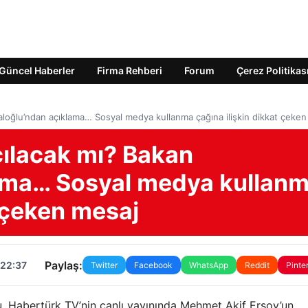
Güncel Haberler
Firma Rehberi
Forum
Çerez Politikas
aloğlu’ndan açıklama… Sosyal medya kullanma çağına ilişkin dikkat çeken
çılacak mı? Bakan
lama… Sosyal medya kullan
t çeken mesaj
Paylaş:
 22:37
Twitter
Facebook
WhatsApp
Reddit
Pinte
u, Habertürk TV’nin canlı yayınında Mehmet Akif Ersoy’un