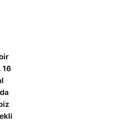
bir
. 16
al
nda
biz
ekli