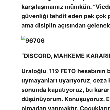
karşılaşmamız mümkün. “Vicdan
güvenliği tehdit eden pek çok p
ama disiplin açısından geleneks
“DISCORD, MAHKEME KARARIN
Uraloğlu, 119 FETÖ hesabının b
uymayanları uyarıyoruz, ceza 
sonunda kapatıyoruz, bu kararlar
düşünüyorum. Konuşuyoruz. En
olmadan yapmaktır. Çocuklarımı