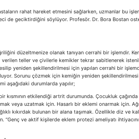
hastaların rahat hareket etmesini sağlarken, uzmanlar bu işle
ci de geciktirdiğini söylüyor. Profesör. Dr. Bora Bostan os
iliğini düzeltmenize olanak tanıyan cerrahi bir işlemdir. Ke
verilen teller ve çivilerle kemikler tekrar sabitlenerek isteni
silip yeniden şekillendirilmesi için yapılan cerrahi bir işlemd
uyor. Sorunu çözmek için kemiğin yeniden şekillendirilmesi
mi aşağıdaki durumlarda yapılır;
bir kısmının etkilendiği artrit durumunda. Çocukluk çağında
tmak veya uzatmak için. Hasarlı bir eklemi onarmak için. Ağr
ıklı kıkırdak bulunan bir alana taşımak. Özellikle diz ve ka
n. “Genç ve aktif kişilerde eklem protezi ameliyatı ihtiyacını