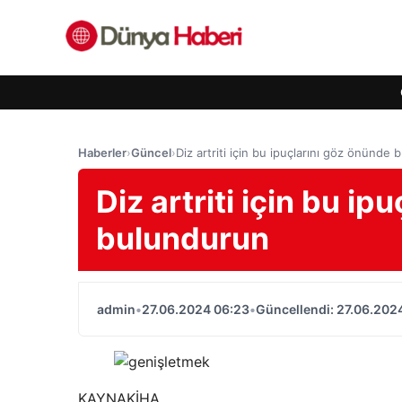
Haberler
›
Güncel
›
Diz artriti için bu ipuçlarını göz önünde
Diz artriti için bu i
bulundurun
admin
•
27.06.2024 06:23
•
Güncellendi: 27.06.202
KAYNAK
İHA