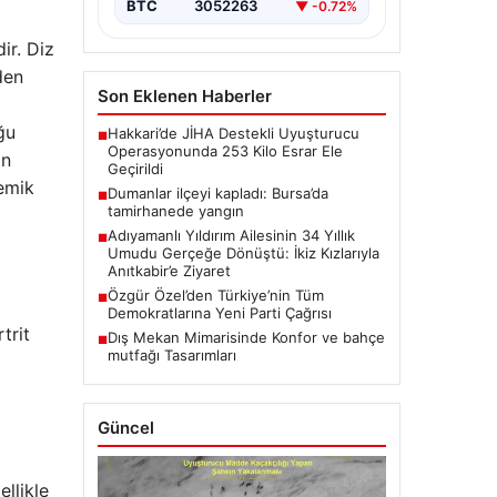
BTC
3052263
▼ -0.72%
ir. Diz
den
Son Eklenen Haberler
ğu
Hakkari’de JİHA Destekli Uyuşturucu
■
Operasyonunda 253 Kilo Esrar Ele
in
Geçirildi
kemik
Dumanlar ilçeyi kapladı: Bursa’da
■
tamirhanede yangın
Adıyamanlı Yıldırım Ailesinin 34 Yıllık
■
Umudu Gerçeğe Dönüştü: İkiz Kızlarıyla
Anıtkabir’e Ziyaret
Özgür Özel’den Türkiye’nin Tüm
■
Demokratlarına Yeni Parti Çağrısı
trit
Dış Mekan Mimarisinde Konfor ve bahçe
■
mutfağı Tasarımları
Güncel
llikle