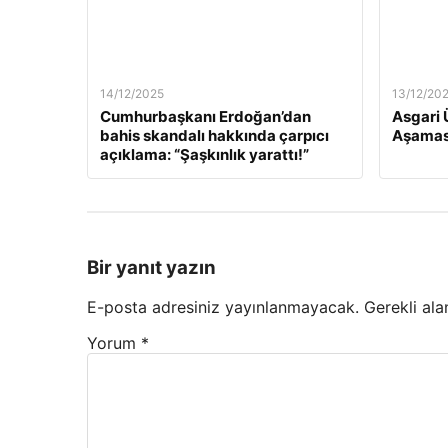
14/12/2025
13/12/20
Cumhurbaşkanı Erdoğan’dan
Asgari 
bahis skandalı hakkında çarpıcı
Aşamas
açıklama: “Şaşkınlık yarattı!”
Bir yanıt yazın
E-posta adresiniz yayınlanmayacak.
Gerekli ala
Yorum
*