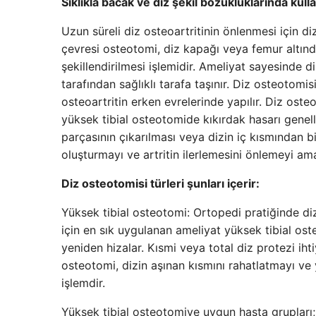
Sıklıkla bacak ve diz şekil bozukluklarında kullan
Uzun süreli diz osteoartritinin önlenmesi için di
çevresi osteotomi, diz kapağı veya femur altınd
şekillendirilmesi işlemidir. Ameliyat sayesinde d
tarafından sağlıklı tarafa taşınır. Diz osteotomis
osteoartritin erken evrelerinde yapılır. Diz ost
yüksek tibial osteotomide kıkırdak hasarı genell
parçasının çıkarılması veya dizin iç kısmından 
oluşturmayı ve artritin ilerlemesini önlemeyi ama
Diz osteotomisi türleri şunları içerir:
Yüksek tibial osteotomi: Ortopedi pratiğinde di
için en sık uygulanan ameliyat yüksek tibial oste
yeniden hizalar. Kısmi veya total diz protezi ihtiy
osteotomi, dizin aşınan kısmını rahatlatmayı ve 
işlemdir.
Yüksek tibial osteotomiye uygun hasta grupları; 