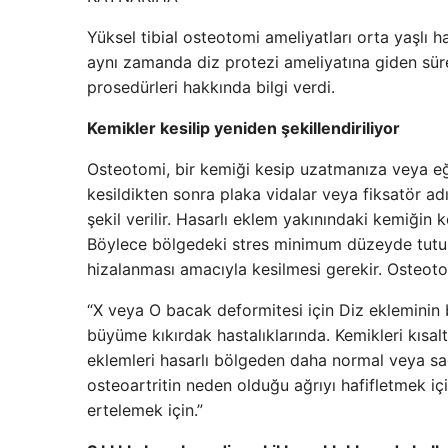
Yüksel tibial osteotomi ameliyatları orta yaşlı 
aynı zamanda diz protezi ameliyatına giden süre
prosedürleri hakkında bilgi verdi.
Kemikler kesilip yeniden şekillendiriliyor
Osteotomi, bir kemiği kesip uzatmanıza veya eğr
kesildikten sonra plaka vidalar veya fiksatör adı 
şekil verilir. Hasarlı eklem yakınındaki kemiğin ke
Böylece bölgedeki stres minimum düzeyde tutul
hizalanması amacıyla kesilmesi gerekir. Osteoto
“X veya O bacak deformitesi için Diz ekleminin 
büyüme kıkırdak hastalıklarında. Kemikleri kısal
eklemleri hasarlı bölgeden daha normal veya sağl
osteoartritin neden olduğu ağrıyı hafifletmek içi
ertelemek için.”