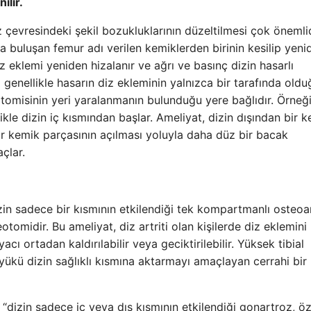
ılır.
z çevresindeki şekil bozukluklarının düzeltilmesi çok önemlid
a buluşan femur adı verilen kemiklerden birinin kesilip yeni
iz eklemi yeniden hizalanır ve ağrı ve basınç dizin hasarlı
i genellikle hasarın diz ekleminin yalnızca bir tarafında oldu
eotomisinin yeri yaralanmanın bulunduğu yere bağlıdır. Örneğ
ikle dizin iç kısmından başlar. Ameliyat, dizin dışından bir 
bir kemik parçasının açılması yoluyla daha düz bir bacak
çlar.
zin sadece bir kısmının etkilendiği tek kompartmanlı osteoar
otomidir. Bu ameliyat, diz artriti olan kişilerde diz eklemini
acı ortadan kaldırılabilir veya geciktirilebilir. Yüksek tibial
yükü dizin sağlıklı kısmına aktarmayı amaçlayan cerrahi bir
“dizin sadece iç veya dış kısmının etkilendiği gonartroz, öze