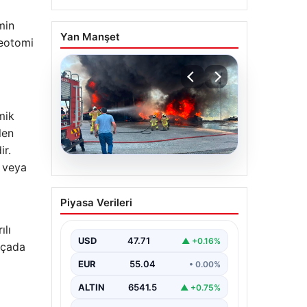
min
Yan Manşet
teotomi
mik
len
ir.
 veya
06.08.2026
Dumanlar ilçeyi kapladı:
Piyasa Verileri
Bursa’da tamirhanede
yangın
ılı
USD
47.71
▲ +0.16%
lçada
EUR
55.04
• 0.00%
ALTIN
6541.5
▲ +0.75%