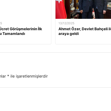
25
13/12/2025
Ücret Görüşmelerinin İlk
Ahmet Özer, Devlet Bahçeli il
ı Tamamlandı
araya geldi
nlar
*
ile işaretlenmişlerdir