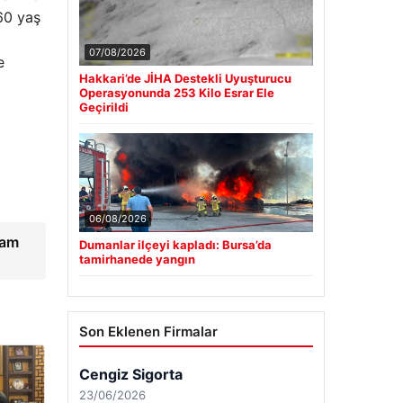
 60 yaş
07/08/2026
e
Hakkari’de JİHA Destekli Uyuşturucu
Operasyonunda 253 Kilo Esrar Ele
Geçirildi
06/08/2026
vam
Dumanlar ilçeyi kapladı: Bursa’da
tamirhanede yangın
Son Eklenen Firmalar