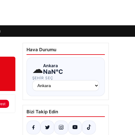
ı
Hava Durumu
☁
Ankara
NaN°C
ŞEHIR SEÇ
rest
Bizi Takip Edin