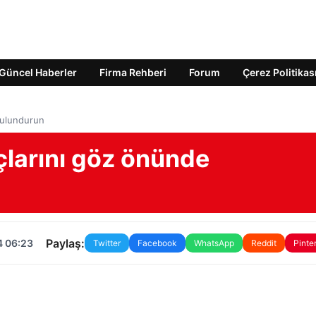
Güncel Haberler
Firma Rehberi
Forum
Çerez Politikas
 bulundurun
puçlarını göz önünde
Paylaş:
4 06:23
Twitter
Facebook
WhatsApp
Reddit
Pinte