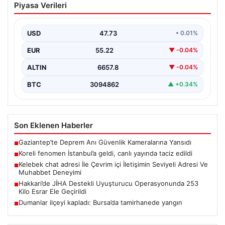
Piyasa Verileri
yayında taciz edildi
USD
47.73
• 0.01%
EUR
55.22
▼ -0.04%
ALTIN
6657.8
▼ -0.04%
BTC
3094862
▲ +0.34%
Son Eklenen Haberler
Gaziantep’te Deprem Anı Güvenlik Kameralarına Yansıdı
■
Koreli fenomen İstanbul’a geldi, canlı yayında taciz edildi
■
Kelebek chat adresi İle Çevrim içi İletişimin Seviyeli Adresi Ve
■
Muhabbet Deneyimi
Hakkari’de JİHA Destekli Uyuşturucu Operasyonunda 253
■
Kilo Esrar Ele Geçirildi
Dumanlar ilçeyi kapladı: Bursa’da tamirhanede yangın
■