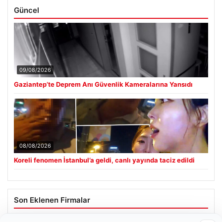
Güncel
09/08/2026
Gaziantep’te Deprem Anı Güvenlik Kameralarına Yansıdı
08/08/2026
Koreli fenomen İstanbul’a geldi, canlı yayında taciz edildi
Son Eklenen Firmalar