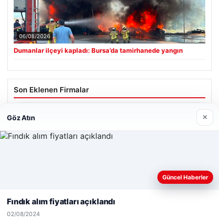
06/08/2026
Dumanlar ilçeyi kapladı: Bursa’da tamirhanede yangın
Son Eklenen Firmalar
Hastaş Beton
×
Göz Atın
26/05/2026
Web sitemizi nasıl kullandığınızı daha iyi anlayabilmek,
Güncel Haberler
deneyiminizi kişiselleştirmek ve geliştirmek amacıyla çerezler
kullanıyoruz.
Çerez Politikamız
Fındık alım fiyatları açıklandı
© 2026 Dünya Haberi – Güncel Haberler
Reddet
Kabul Et
02/08/2024