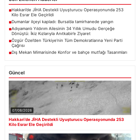
Hakkari’de JİHA Destekli Uyuşturucu Operasyonunda 253
■
Kilo Esrar Ele Geçirildi
Dumanlar ilçeyi kapladı: Bursa’da tamirhanede yangın
■
Adıyamanlı Yıldırım Ailesinin 34 Yıllık Umudu Gerçeğe
■
Dönüştü: İkiz Kızlarıyla Anıtkabir’e Ziyaret
Özgür Özel’den Türkiye’nin Tüm Demokratlarına Yeni Parti
■
Çağrısı
Dış Mekan Mimarisinde Konfor ve bahçe mutfağı Tasarımları
■
Güncel
07/08/2026
Hakkari’de JİHA Destekli Uyuşturucu Operasyonunda 253
Kilo Esrar Ele Geçirildi