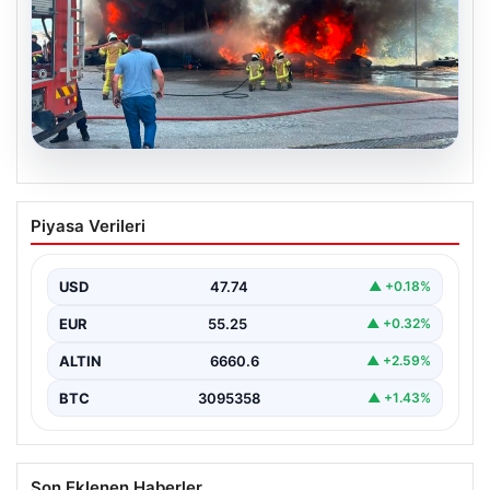
06.08.2026
Dumanlar ilçeyi kapladı: Bursa’da
Piyasa Verileri
tamirhanede yangın
USD
47.74
▲ +0.18%
EUR
55.25
▲ +0.32%
ALTIN
6660.6
▲ +2.59%
BTC
3095358
▲ +1.43%
Son Eklenen Haberler