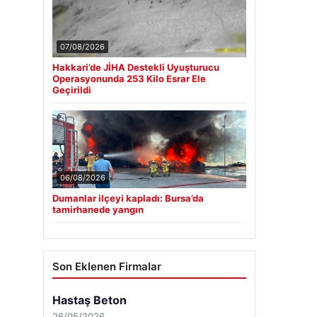
07/08/2026
Hakkari’de JİHA Destekli Uyuşturucu
Operasyonunda 253 Kilo Esrar Ele
Geçirildi
06/08/2026
Dumanlar ilçeyi kapladı: Bursa’da
tamirhanede yangın
Son Eklenen Firmalar
Hastaş Beton
26/05/2026