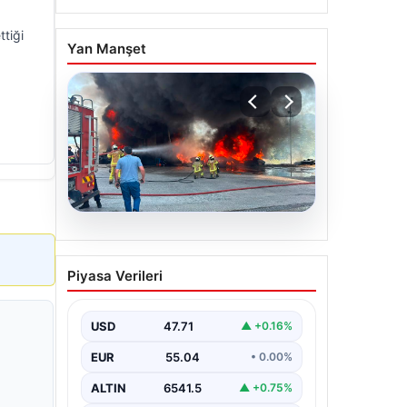
ttiği
Yan Manşet
06.08.2026
Dumanlar ilçeyi kapladı:
Piyasa Verileri
Bursa’da tamirhanede
yangın
USD
47.71
▲ +0.16%
EUR
55.04
• 0.00%
ALTIN
6541.5
▲ +0.75%