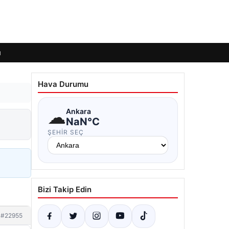
ı
Hava Durumu
☁
Ankara
ı
NaN°C
ŞEHIR SEÇ
Bizi Takip Edin
#22955