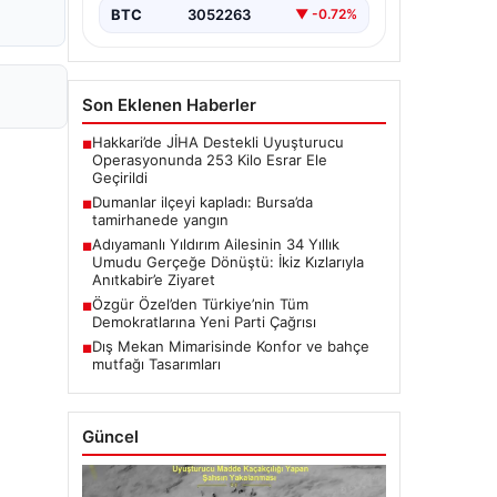
BTC
3052263
▼ -0.72%
Son Eklenen Haberler
Hakkari’de JİHA Destekli Uyuşturucu
■
Operasyonunda 253 Kilo Esrar Ele
Geçirildi
Dumanlar ilçeyi kapladı: Bursa’da
■
tamirhanede yangın
Adıyamanlı Yıldırım Ailesinin 34 Yıllık
■
Umudu Gerçeğe Dönüştü: İkiz Kızlarıyla
Anıtkabir’e Ziyaret
Özgür Özel’den Türkiye’nin Tüm
■
Demokratlarına Yeni Parti Çağrısı
Dış Mekan Mimarisinde Konfor ve bahçe
■
mutfağı Tasarımları
Güncel