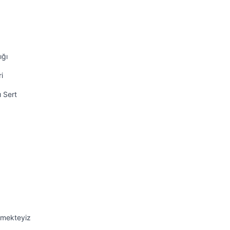
ığı
i
ı Sert
emekteyiz