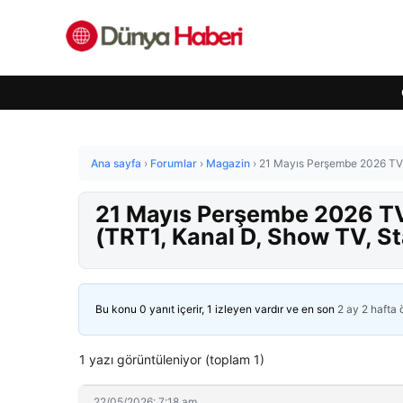
Ana sayfa
›
Forumlar
›
Magazin
›
21 Mayıs Perşembe 2026 TV Y
21 Mayıs Perşembe 2026 TV 
(TRT1, Kanal D, Show TV, St
Bu konu 0 yanıt içerir, 1 izleyen vardır ve en son
2 ay 2 hafta
1 yazı görüntüleniyor (toplam 1)
22/05/2026: 7:18 am