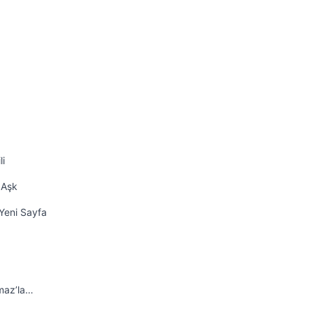
li
 Aşk
Yeni Sayfa
maz’la…