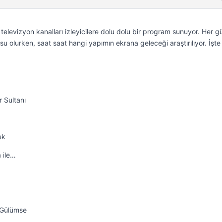
levizyon kanalları izleyicilere dolu dolu bir program sunuyor. Her g
u olurken, saat saat hangi yapımın ekrana geleceği araştırılıyor. İşt
 Sultanı
ek
 ile…
a Gülümse