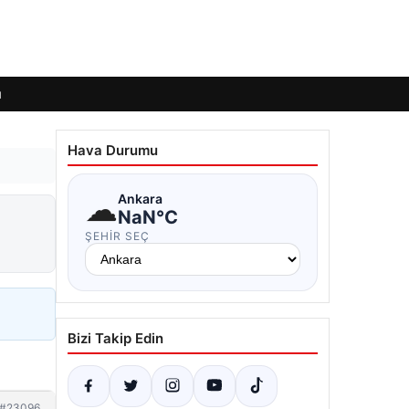
ı
Hava Durumu
☁
Ankara
NaN°C
ŞEHIR SEÇ
Bizi Takip Edin
#23096