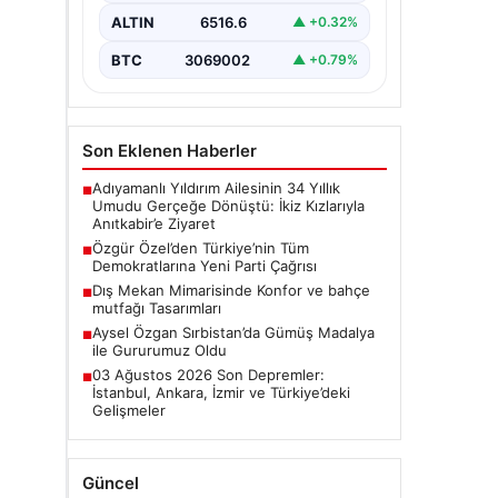
toplantısında önemli mesajlar verdi.
ALTIN
6516.6
▲ +0.32%
…
BTC
3069002
▲ +0.79%
Son Eklenen Haberler
Adıyamanlı Yıldırım Ailesinin 34 Yıllık
■
Umudu Gerçeğe Dönüştü: İkiz Kızlarıyla
Anıtkabir’e Ziyaret
Özgür Özel’den Türkiye’nin Tüm
■
Demokratlarına Yeni Parti Çağrısı
Dış Mekan Mimarisinde Konfor ve bahçe
■
mutfağı Tasarımları
Aysel Özgan Sırbistan’da Gümüş Madalya
■
ile Gururumuz Oldu
03 Ağustos 2026 Son Depremler:
■
İstanbul, Ankara, İzmir ve Türkiye’deki
Gelişmeler
Güncel