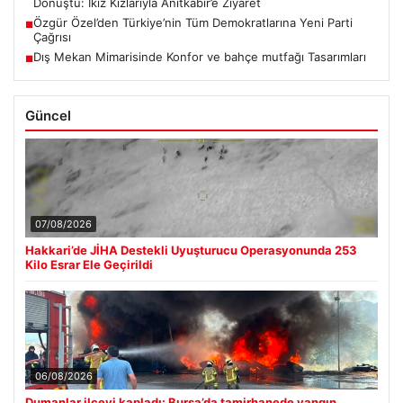
Dönüştü: İkiz Kızlarıyla Anıtkabir’e Ziyaret
Özgür Özel’den Türkiye’nin Tüm Demokratlarına Yeni Parti
■
Çağrısı
Dış Mekan Mimarisinde Konfor ve bahçe mutfağı Tasarımları
■
Güncel
07/08/2026
Hakkari’de JİHA Destekli Uyuşturucu Operasyonunda 253
Kilo Esrar Ele Geçirildi
06/08/2026
Dumanlar ilçeyi kapladı: Bursa’da tamirhanede yangın