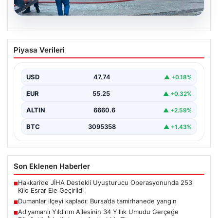
06.08.2026
Dumanlar ilçeyi kapladı: Bursa’da
Piyasa Verileri
tamirhanede yangın
USD
47.74
▲ +0.18%
EUR
55.25
▲ +0.32%
ALTIN
6660.6
▲ +2.59%
BTC
3095358
▲ +1.43%
Son Eklenen Haberler
Hakkari’de JİHA Destekli Uyuşturucu Operasyonunda 253
■
Kilo Esrar Ele Geçirildi
Dumanlar ilçeyi kapladı: Bursa’da tamirhanede yangın
■
Adıyamanlı Yıldırım Ailesinin 34 Yıllık Umudu Gerçeğe
■