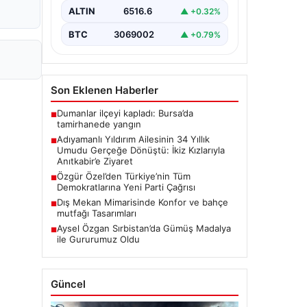
Zeynep Yıldırım (59) çifti, tam 34 yıl
ALTIN
6516.6
▲ +0.32%
boyunca çocuk…
BTC
3069002
▲ +0.79%
Son Eklenen Haberler
Dumanlar ilçeyi kapladı: Bursa’da
■
tamirhanede yangın
Adıyamanlı Yıldırım Ailesinin 34 Yıllık
■
Umudu Gerçeğe Dönüştü: İkiz Kızlarıyla
Anıtkabir’e Ziyaret
Özgür Özel’den Türkiye’nin Tüm
■
Demokratlarına Yeni Parti Çağrısı
Dış Mekan Mimarisinde Konfor ve bahçe
■
mutfağı Tasarımları
Aysel Özgan Sırbistan’da Gümüş Madalya
■
ile Gururumuz Oldu
Güncel