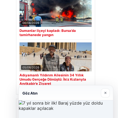
06/08/2026
Dumanlar ilçeyi kapladı: Bursa’da
tamirhanede yangın
05/08/2026
Adıyamanlı Yıldırım Ailesinin 34 Yıllık
Umudu Gerçeğe Dönüştü: İkiz Kızlarıyla
Anıtkabir’e Ziyaret
×
Göz Atın
Son Eklenen Firmalar