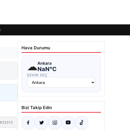
ı
Hava Durumu
☁
Ankara
NaN°C
ŞEHIR SEÇ
Bizi Takip Edin
#23313