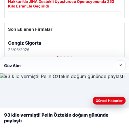
Hakkari’de JİHA Destekli Uyuşturucu Operasyonunda 253
Kilo Esrar Ele Geçirildi
Son Eklenen Firmalar
×
Göz Atın
Web sitemizi nasıl kullandığınızı daha iyi anlayabilmek,
Güncel Haberler
deneyiminizi kişiselleştirmek ve geliştirmek amacıyla çerezler
kullanıyoruz.
Çerez Politikamız
93 kilo vermişti! Pelin Öztekin doğum gününde
paylaştı
Reddet
Kabul Et