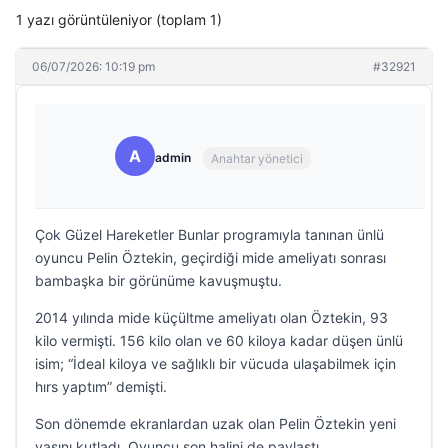
1 yazı görüntüleniyor (toplam 1)
06/07/2026: 10:19 pm
#32921
A
admin
Anahtar yönetici
Çok Güzel Hareketler Bunlar programıyla tanınan ünlü
oyuncu Pelin Öztekin, geçirdiği mide ameliyatı sonrası
bambaşka bir görünüme kavuşmuştu.
2014 yılında mide küçültme ameliyatı olan Öztekin, 93
kilo vermişti. 156 kilo olan ve 60 kiloya kadar düşen ünlü
isim; “İdeal kiloya ve sağlıklı bir vücuda ulaşabilmek için
hırs yaptım” demişti.
Son dönemde ekranlardan uzak olan Pelin Öztekin yeni
yaşını kutladı. Oyuncu son halini de paylaştı.