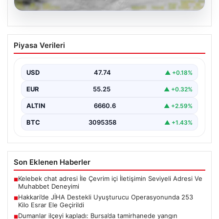
07.08.2026
Hakkari’de JİHA Destekli Uyuşturucu
Piyasa Verileri
Operasyonunda 253 Kilo Esrar Ele
Geçirildi
USD
47.74
▲ +0.18%
İçişleri Bakanlığı tarafından yapılan resmi açıklamaya
göre, Hakkari'de jandarma ekipleri tarafından
EUR
55.25
▲ +0.32%
gerçekleştirilen kapsamlı bir…
ALTIN
6660.6
▲ +2.59%
BTC
3095358
▲ +1.43%
Son Eklenen Haberler
Kelebek chat adresi İle Çevrim içi İletişimin Seviyeli Adresi Ve
■
Muhabbet Deneyimi
Hakkari’de JİHA Destekli Uyuşturucu Operasyonunda 253
■
Kilo Esrar Ele Geçirildi
Dumanlar ilçeyi kapladı: Bursa’da tamirhanede yangın
■