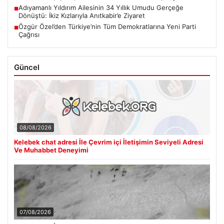
Adıyamanlı Yıldırım Ailesinin 34 Yıllık Umudu Gerçeğe
■
Dönüştü: İkiz Kızlarıyla Anıtkabir’e Ziyaret
Özgür Özel’den Türkiye’nin Tüm Demokratlarına Yeni Parti
■
Çağrısı
Güncel
08/08/2026
Kelebek chat adresi İle Çevrim içi İletişimin Seviyeli Adresi
Ve Muhabbet Deneyimi
07/08/2026