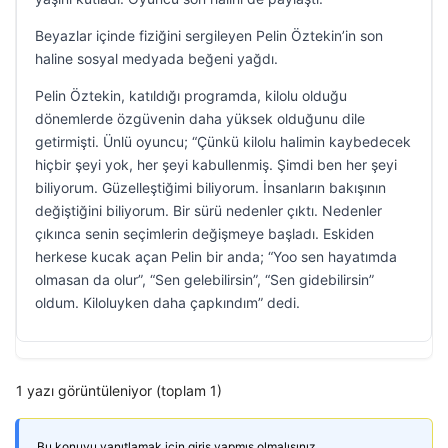
Beyazlar içinde fiziğini sergileyen Pelin Öztekin’in son
haline sosyal medyada beğeni yağdı.
Pelin Öztekin, katıldığı programda, kilolu olduğu
dönemlerde özgüvenin daha yüksek olduğunu dile
getirmişti. Ünlü oyuncu; “Çünkü kilolu halimin kaybedecek
hiçbir şeyi yok, her şeyi kabullenmiş. Şimdi ben her şeyi
biliyorum. Güzelleştiğimi biliyorum. İnsanların bakışının
değiştiğini biliyorum. Bir sürü nedenler çıktı. Nedenler
çıkınca senin seçimlerin değişmeye başladı. Eskiden
herkese kucak açan Pelin bir anda; “Yoo sen hayatımda
olmasan da olur”, “Sen gelebilirsin”, “Sen gidebilirsin”
oldum. Kiloluyken daha çapkındım” dedi.
1 yazı görüntüleniyor (toplam 1)
Bu konuyu yanıtlamak için giriş yapmış olmalısınız.