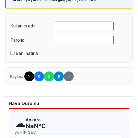
Kullanıcı adı:
Parola:
Beni hatırla
Paylaş:
Hava Durumu
☁
Ankara
NaN°C
ŞEHIR SEÇ