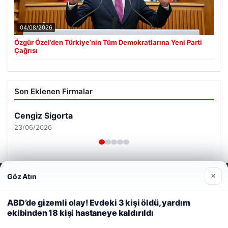
04/08/2026
Özgür Özel’den Türkiye’nin Tüm Demokratlarına Yeni Parti
Çağrısı
Son Eklenen Firmalar
×
Göz Atın
Web sitemizi nasıl kullandığınızı daha iyi anlayabilmek,
deneyiminizi kişiselleştirmek ve geliştirmek amacıyla çerezler
kullanıyoruz.
Çerez Politikamız
ABD’de gizemli olay! Evdeki 3 kişi öldü, yardım
ekibinden 18 kişi hastaneye kaldırıldı
Reddet
Kabul Et