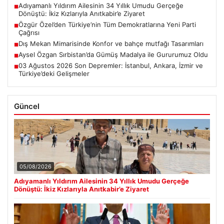
Adıyamanlı Yıldırım Ailesinin 34 Yıllık Umudu Gerçeğe
■
Dönüştü: İkiz Kızlarıyla Anıtkabir’e Ziyaret
Özgür Özel’den Türkiye’nin Tüm Demokratlarına Yeni Parti
■
Çağrısı
Dış Mekan Mimarisinde Konfor ve bahçe mutfağı Tasarımları
■
Aysel Özgan Sırbistan’da Gümüş Madalya ile Gururumuz Oldu
■
03 Ağustos 2026 Son Depremler: İstanbul, Ankara, İzmir ve
■
Türkiye’deki Gelişmeler
Güncel
05/08/2026
Adıyamanlı Yıldırım Ailesinin 34 Yıllık Umudu Gerçeğe
Dönüştü: İkiz Kızlarıyla Anıtkabir’e Ziyaret