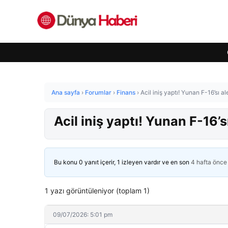
Ana sayfa
›
Forumlar
›
Finans
›
Acil iniş yaptı! Yunan F-16’sı al
Acil iniş yaptı! Yunan F-16’sı
Bu konu 0 yanıt içerir, 1 izleyen vardır ve en son
4 hafta önce
1 yazı görüntüleniyor (toplam 1)
09/07/2026: 5:01 pm