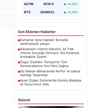
Zeynep Yıldırım (59) çifti, tam 34 yıl
ALTIN
6516.6
▲ +0.32%
boyunca çocuk…
BTC
3069002
▲ +0.79%
Son Eklenen Haberler
Dumanlar ilçeyi kapladı: Bursa’da
■
tamirhanede yangın
Adıyamanlı Yıldırım Ailesinin 34 Yıllık
■
Umudu Gerçeğe Dönüştü: İkiz Kızlarıyla
Anıtkabir’e Ziyaret
Özgür Özel’den Türkiye’nin Tüm
■
Demokratlarına Yeni Parti Çağrısı
Dış Mekan Mimarisinde Konfor ve bahçe
■
mutfağı Tasarımları
Aysel Özgan Sırbistan’da Gümüş Madalya
■
ile Gururumuz Oldu
Güncel