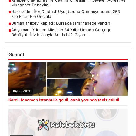
■
Muhabbet Deneyimi
Hakkari’de JİHA Destekli Uyuşturucu Operasyonunda 253
■
Kilo Esrar Ele Geçirildi
Dumanlar ilçeyi kapladı: Bursa’da tamirhanede yangın
■
Adıyamanlı Yıldırım Ailesinin 34 Yıllık Umudu Gerçeğe
■
Dönüştü: İkiz Kızlarıyla Anıtkabir’e Ziyaret
Güncel
08/08/2026
Koreli fenomen İstanbul’a geldi, canlı yayında taciz edildi