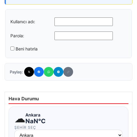
Kullanıcı adı:
Parola:
Beni hatırla
Paylaş:
Hava Durumu
☁
Ankara
NaN°C
ŞEHIR SEÇ