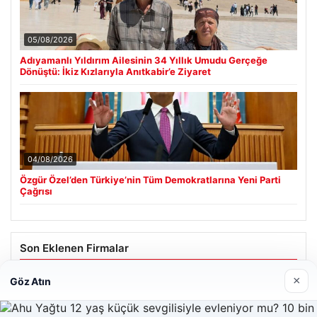
05/08/2026
Adıyamanlı Yıldırım Ailesinin 34 Yıllık Umudu Gerçeğe
Dönüştü: İkiz Kızlarıyla Anıtkabir’e Ziyaret
04/08/2026
Özgür Özel’den Türkiye’nin Tüm Demokratlarına Yeni Parti
Çağrısı
Son Eklenen Firmalar
×
Göz Atın