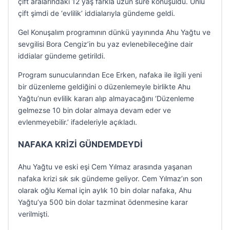
çift aralarındaki 12 yaş farkla uzun süre konuşuldu. Ünlü
çift şimdi de ‘evlilik’ iddialarıyla gündeme geldi.
Gel Konuşalım programının dünkü yayınında Ahu Yağtu ve
sevgilisi Bora Cengiz’in bu yaz evlenebileceğine dair
iddialar gündeme getirildi.
Program sunucularından Ece Erken, nafaka ile ilgili yeni
bir düzenleme geldiğini o düzenlemeyle birlikte Ahu
Yağtu’nun evlilik kararı alıp almayacağını ‘Düzenleme
gelmezse 10 bin dolar almaya devam eder ve
evlenmeyebilir.’ ifadeleriyle açıkladı.
NAFAKA KRİZİ GÜNDEMDEYDİ
Ahu Yağtu ve eski eşi Cem Yılmaz arasında yaşanan
nafaka krizi sık sık gündeme geliyor. Cem Yılmaz’ın son
olarak oğlu Kemal için aylık 10 bin dolar nafaka, Ahu
Yağtu’ya 500 bin dolar tazminat ödenmesine karar
verilmişti.