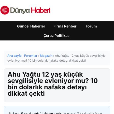
Güncel Haberler
Firma Rehberi
Forum
Çerez Politikası
Ana sayfa
›
Forumlar
›
Magazin
›
Ahu Yağtu 12 yaş küçük sevgilisiyle
evleniyor mu? 10 bin dolarlık nafaka detayı dikkat çekti
Ahu Yağtu 12 yaş küçük
sevgilisiyle evleniyor mu? 10
bin dolarlık nafaka detayı
dikkat çekti
Bu konu 0 yanıt içerir, 1 izleyen vardır ve en son
2 ay 4 hafta önce