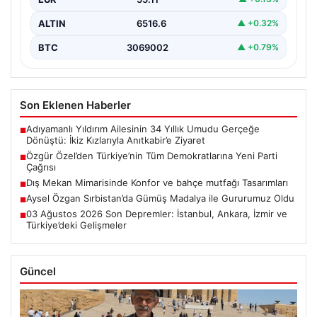
ALTIN
6516.6
▲ +0.32%
BTC
3069002
▲ +0.79%
Son Eklenen Haberler
Adıyamanlı Yıldırım Ailesinin 34 Yıllık Umudu Gerçeğe
■
Dönüştü: İkiz Kızlarıyla Anıtkabir’e Ziyaret
Özgür Özel’den Türkiye’nin Tüm Demokratlarına Yeni Parti
■
Çağrısı
Dış Mekan Mimarisinde Konfor ve bahçe mutfağı Tasarımları
■
Aysel Özgan Sırbistan’da Gümüş Madalya ile Gururumuz Oldu
■
03 Ağustos 2026 Son Depremler: İstanbul, Ankara, İzmir ve
■
Türkiye’deki Gelişmeler
Güncel