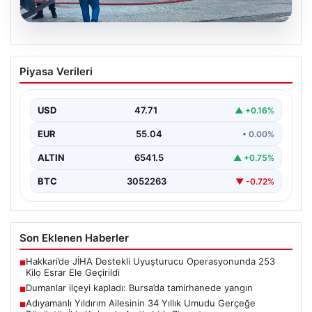
06.08.2026
Dumanlar ilçeyi kapladı: Bursa’da
Piyasa Verileri
tamirhanede yangın
USD
47.71
▲ +0.16%
EUR
55.04
• 0.00%
ALTIN
6541.5
▲ +0.75%
BTC
3052263
▼ -0.72%
Son Eklenen Haberler
Hakkari’de JİHA Destekli Uyuşturucu Operasyonunda 253
■
Kilo Esrar Ele Geçirildi
Dumanlar ilçeyi kapladı: Bursa’da tamirhanede yangın
■
Adıyamanlı Yıldırım Ailesinin 34 Yıllık Umudu Gerçeğe
■