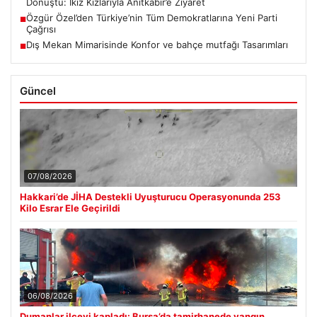
Dönüştü: İkiz Kızlarıyla Anıtkabir’e Ziyaret
Özgür Özel’den Türkiye’nin Tüm Demokratlarına Yeni Parti
■
Çağrısı
Dış Mekan Mimarisinde Konfor ve bahçe mutfağı Tasarımları
■
Güncel
07/08/2026
Hakkari’de JİHA Destekli Uyuşturucu Operasyonunda 253
Kilo Esrar Ele Geçirildi
06/08/2026
Dumanlar ilçeyi kapladı: Bursa’da tamirhanede yangın