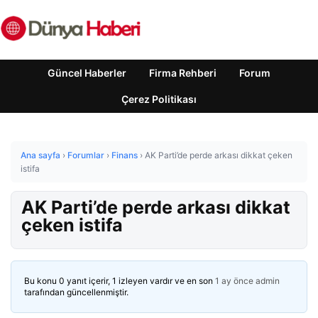
Güncel Haberler
Firma Rehberi
Forum
Çerez Politikası
Ana sayfa
›
Forumlar
›
Finans
›
AK Parti’de perde arkası dikkat çeken
istifa
AK Parti’de perde arkası dikkat
çeken istifa
Bu konu 0 yanıt içerir, 1 izleyen vardır ve en son
1 ay önce
admin
tarafından güncellenmiştir.