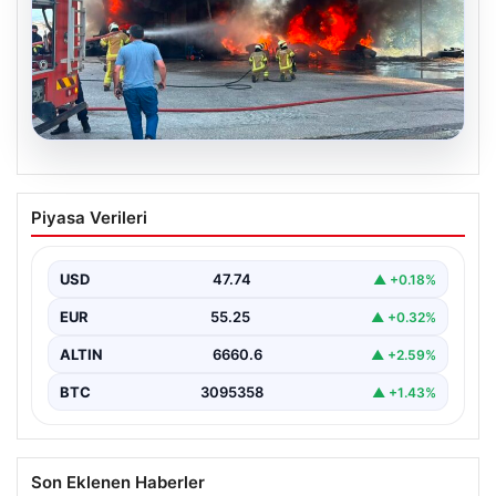
06.08.2026
Dumanlar ilçeyi kapladı: Bursa’da
Piyasa Verileri
tamirhanede yangın
USD
47.74
▲ +0.18%
EUR
55.25
▲ +0.32%
ALTIN
6660.6
▲ +2.59%
BTC
3095358
▲ +1.43%
Son Eklenen Haberler