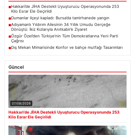
Hakkari’de JİHA Destekli Uyuşturucu Operasyonunda 253
■
Kilo Esrar Ele Geçirildi
Dumanlar ilçeyi kapladı: Bursa’da tamirhanede yangın
■
Adıyamanlı Yıldırım Ailesinin 34 Yıllık Umudu Gerçeğe
■
Dönüştü: İkiz Kızlarıyla Anıtkabir’e Ziyaret
Özgür Özel’den Türkiye’nin Tüm Demokratlarına Yeni Parti
■
Çağrısı
Dış Mekan Mimarisinde Konfor ve bahçe mutfağı Tasarımları
■
Güncel
07/08/2026
Hakkari’de JİHA Destekli Uyuşturucu Operasyonunda 253
Kilo Esrar Ele Geçirildi