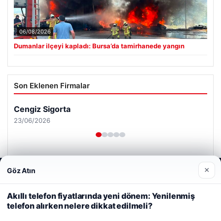
06/08/2026
Dumanlar ilçeyi kapladı: Bursa’da tamirhanede yangın
Son Eklenen Firmalar
×
Göz Atın
Web sitemizi nasıl kullandığınızı daha iyi anlayabilmek,
deneyiminizi kişiselleştirmek ve geliştirmek amacıyla çerezler
kullanıyoruz.
Çerez Politikamız
Akıllı telefon fiyatlarında yeni dönem: Yenilenmiş
telefon alırken nelere dikkat edilmeli?
Reddet
Kabul Et