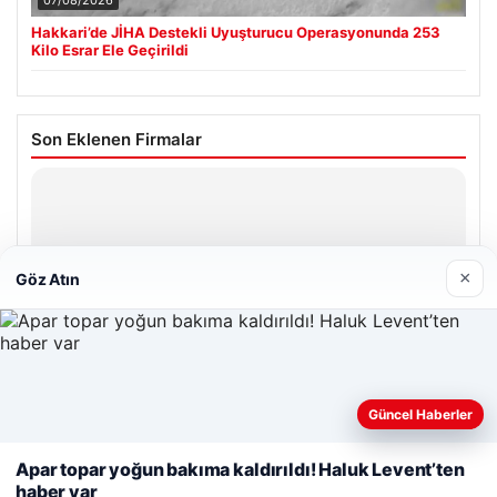
07/08/2026
Hakkari’de JİHA Destekli Uyuşturucu Operasyonunda 253
Kilo Esrar Ele Geçirildi
Son Eklenen Firmalar
Hastaş Beton
26/05/2026
×
Göz Atın
© 2026 Dünya Haberi – Güncel Haberler
Web sitemizi nasıl kullandığınızı daha iyi anlayabilmek,
Güncel Haberler
malta work and study
|
lemagrup.com.tr
deneyiminizi kişiselleştirmek ve geliştirmek amacıyla çerezler
io
kullanıyoruz.
Çerez Politikamız
Apar topar yoğun bakıma kaldırıldı! Haluk Levent’ten
haber var
Reddet
Kabul Et