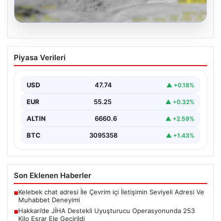
07.08.2026
Hakkari’de JİHA Destekli Uyuşturucu
Piyasa Verileri
Operasyonunda 253 Kilo Esrar Ele
Geçirildi
USD
47.74
▲ +0.18%
İçişleri Bakanlığı tarafından yapılan resmi açıklamaya
göre, Hakkari'de jandarma ekipleri tarafından
EUR
55.25
▲ +0.32%
gerçekleştirilen kapsamlı bir…
ALTIN
6660.6
▲ +2.59%
BTC
3095358
▲ +1.43%
Son Eklenen Haberler
Kelebek chat adresi İle Çevrim içi İletişimin Seviyeli Adresi Ve
■
Muhabbet Deneyimi
Hakkari’de JİHA Destekli Uyuşturucu Operasyonunda 253
■
Kilo Esrar Ele Geçirildi