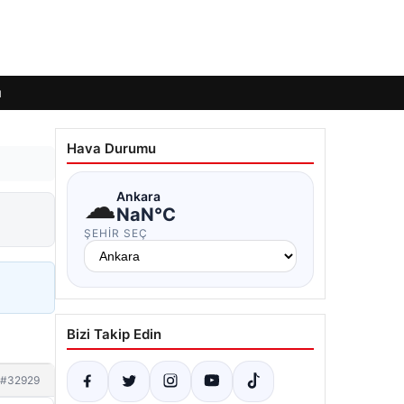
ı
Hava Durumu
☁
Ankara
NaN°C
ŞEHIR SEÇ
Bizi Takip Edin
#32929