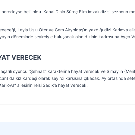
neredeyse belli oldu. Kanal D’nin Süreç Film imzalı dizisi sezonun m
neceği, Leyla Uslu Oter ve Cem Akyoldaş’ın yazdığı dizi Karlıova aile
 yayın döneminde seyirciyle buluşacak olan dizinin kadrosuna Ayça Va
YAT VERECEK
 başarılı oyuncu “Şehnaz” karakterine hayat verecek ve Simay’ın (Meri
an) da kız kardeşi olarak seyirci karşısına çıkacak. Ay ortasında set
arlıova” ailesinin reisi Sadık’a hayat verecek.