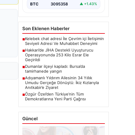
BTC
3095358
▲ +1.43%
Son Eklenen Haberler
Kelebek chat adresi İle Çevrim içi İletişimin
■
Seviyeli Adresi Ve Muhabbet Deneyimi
Hakkari’de JİHA Destekli Uyuşturucu
■
Operasyonunda 253 Kilo Esrar Ele
Geçirildi
Dumanlar ilçeyi kapladı: Bursa’da
■
tamirhanede yangın
Adıyamanlı Yıldırım Ailesinin 34 Yıllık
■
Umudu Gerçeğe Dönüştü: İkiz Kızlarıyla
Anıtkabir’e Ziyaret
Özgür Özel’den Türkiye’nin Tüm
■
Demokratlarına Yeni Parti Çağrısı
Güncel