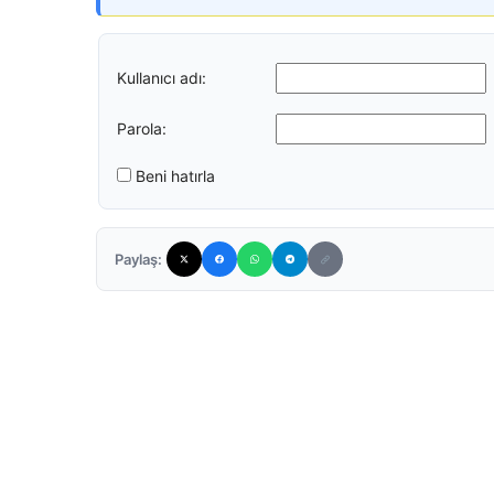
Kullanıcı adı:
Parola:
Beni hatırla
Paylaş: