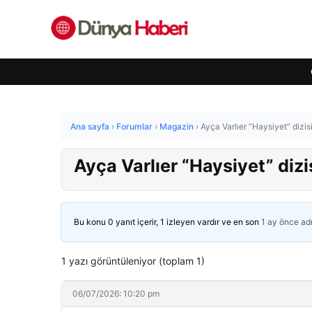
Ana sayfa
›
Forumlar
›
Magazin
›
Ayça Varlıer “Haysiyet” dizi
Ayça Varlıer “Haysiyet” diz
Bu konu 0 yanıt içerir, 1 izleyen vardır ve en son
1 ay önce
ad
1 yazı görüntüleniyor (toplam 1)
06/07/2026: 10:20 pm