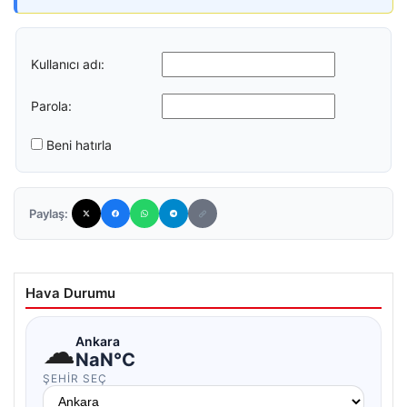
Kullanıcı adı:
Parola:
Beni hatırla
Paylaş:
Hava Durumu
☁
Ankara
NaN°C
ŞEHIR SEÇ