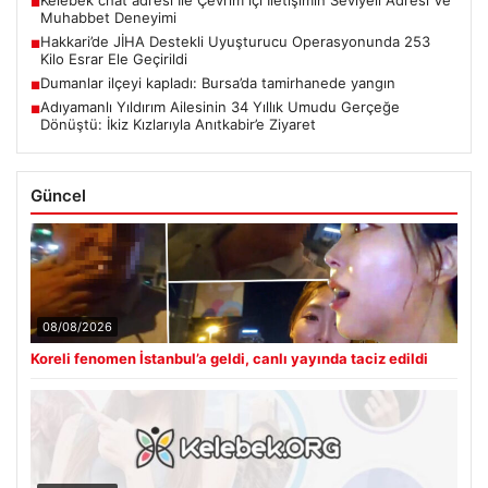
■
Muhabbet Deneyimi
Hakkari’de JİHA Destekli Uyuşturucu Operasyonunda 253
■
Kilo Esrar Ele Geçirildi
Dumanlar ilçeyi kapladı: Bursa’da tamirhanede yangın
■
Adıyamanlı Yıldırım Ailesinin 34 Yıllık Umudu Gerçeğe
■
Dönüştü: İkiz Kızlarıyla Anıtkabir’e Ziyaret
Güncel
08/08/2026
Koreli fenomen İstanbul’a geldi, canlı yayında taciz edildi