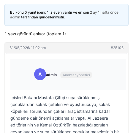
Bu konu 0 yanıt içerir, 1 izleyen vardır ve en son
2 ay 1 hafta önce
admin
tarafından güncellenmiştir.
1 yazı görüntüleniyor (toplam 1)
31/05/2026: 11:02 am
#25106
A
admin
Anahtar yönetici
İçişleri Bakanı Mustafa Çiftçi suça sürüklenmiş
çocuklardan sokak çeteleri ve uyuşturucuya, sokak
köpekleri sorunundan çakarlı araç istismarına kadar
gündeme dair önemli açıklamalar yaptı. Al Jazeera
editörlerinin ve Kemal Öztürk’ün hazırladığı soruları
cevaplayan ve suça sürüklenen çocuklar meselesinin bir