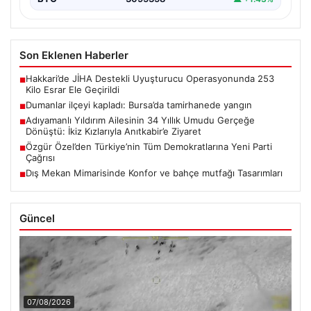
Son Eklenen Haberler
Hakkari’de JİHA Destekli Uyuşturucu Operasyonunda 253
■
Kilo Esrar Ele Geçirildi
Dumanlar ilçeyi kapladı: Bursa’da tamirhanede yangın
■
Adıyamanlı Yıldırım Ailesinin 34 Yıllık Umudu Gerçeğe
■
Dönüştü: İkiz Kızlarıyla Anıtkabir’e Ziyaret
Özgür Özel’den Türkiye’nin Tüm Demokratlarına Yeni Parti
■
Çağrısı
Dış Mekan Mimarisinde Konfor ve bahçe mutfağı Tasarımları
■
Güncel
07/08/2026