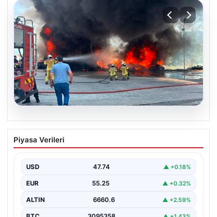
06.08.2026
Dumanlar ilçeyi kapladı: Bursa’da
Piyasa Verileri
tamirhanede yangın
USD
47.74
▲ +0.18%
EUR
55.25
▲ +0.32%
ALTIN
6660.6
▲ +2.59%
BTC
3095358
▲ +1.43%