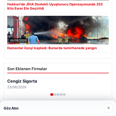
Hakkari’de JİHA Destekli Uyuşturucu Operasyonunda 253
Kilo Esrar Ele Geçirildi
06/08/2026
Dumanlar ilçeyi kapladı: Bursa’da tamirhanede yangın
Son Eklenen Firmalar
Cengiz Sigorta
23/06/2026
×
Göz Atın
Web sitemizi nasıl kullandığınızı daha iyi anlayabilmek,