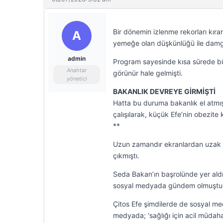
Bir dönemin izlenme rekorları kıra
A
yemeğe olan düşkünlüğü ile damga 
admin
Program sayesinde kısa sürede bü
Anahtar
görünür hale gelmişti.
yönetici
BAKANLIK DEVREYE GİRMİŞTİ
Hatta bu duruma bakanlık el atmı
çalışılarak, küçük Efe’nin obezit
**
Uzun zamandır ekranlardan uzak ol
çıkmıştı.
Seda Bakan’ın başrolünde yer aldığ
sosyal medyada gündem olmuştu
Çitos Efe şimdilerde de sosyal med
medyada; ‘sağlığı için acil müdaha