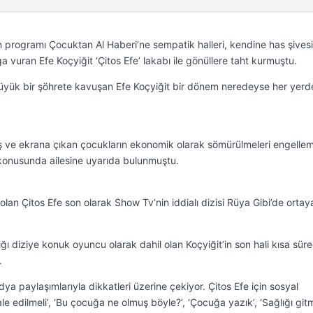
n programı Çocuktan Al Haberi’ne sempatik halleri, kendine has şives
vuran Efe Koçyiğit ‘Çitos Efe’ lakabı ile gönüllere taht kurmuştu.
yük bir şöhrete kavuşan Efe Koçyiğit bir dönem neredeyse her yerd
ş ve ekrana çıkan çocukların ekonomik olarak sömürülmeleri engelle
e konusunda ailesine uyarıda bulunmuştu.
an Çitos Efe son olarak Show Tv’nin iddialı dizisi Rüya Gibi’de ortay
ı diziye konuk oyuncu olarak dahil olan Koçyiğit’in son hali kısa sür
.
ya paylaşımlarıyla dikkatleri üzerine çekiyor. Çitos Efe için sosyal
le edilmeli’, ‘Bu çocuğa ne olmuş böyle?’, ‘Çocuğa yazık’, ‘Sağlığı git