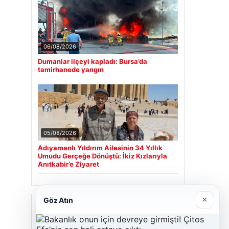
06/08/2026
Dumanlar ilçeyi kapladı: Bursa’da
tamirhanede yangın
05/08/2026
Adıyamanlı Yıldırım Ailesinin 34 Yıllık
Umudu Gerçeğe Dönüştü: İkiz Kızlarıyla
Anıtkabir’e Ziyaret
×
Göz Atın
Son Eklenen Firmalar