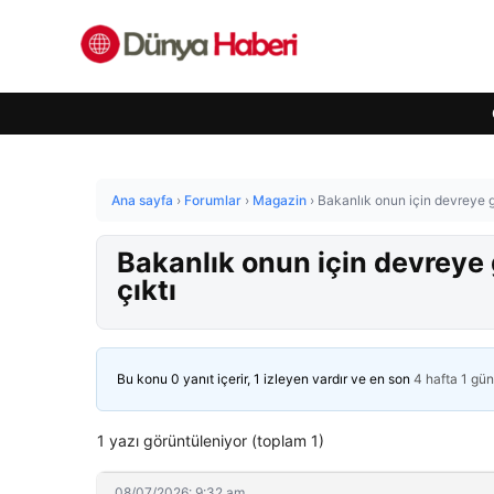
Ana sayfa
›
Forumlar
›
Magazin
›
Bakanlık onun için devreye gir
Bakanlık onun için devreye g
çıktı
Bu konu 0 yanıt içerir, 1 izleyen vardır ve en son
4 hafta 1 gü
1 yazı görüntüleniyor (toplam 1)
08/07/2026: 9:32 am