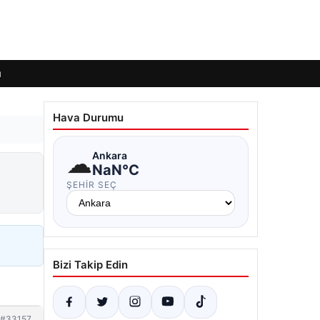
ı
Hava Durumu
☁
Ankara
NaN°C
ŞEHIR SEÇ
Bizi Takip Edin
#33157