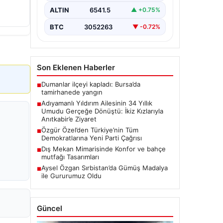
toplantısında önemli mesajlar verdi.
ALTIN
6541.5
▲ +0.75%
…
BTC
3052263
▼ -0.72%
Son Eklenen Haberler
Dumanlar ilçeyi kapladı: Bursa’da
■
tamirhanede yangın
Adıyamanlı Yıldırım Ailesinin 34 Yıllık
■
Umudu Gerçeğe Dönüştü: İkiz Kızlarıyla
Anıtkabir’e Ziyaret
Özgür Özel’den Türkiye’nin Tüm
■
Demokratlarına Yeni Parti Çağrısı
Dış Mekan Mimarisinde Konfor ve bahçe
■
mutfağı Tasarımları
Aysel Özgan Sırbistan’da Gümüş Madalya
■
ile Gururumuz Oldu
Güncel