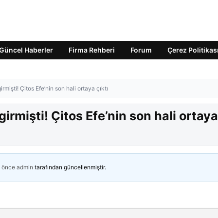
Güncel Haberler
Firma Rehberi
Forum
Çerez Politikas
mişti! Çitos Efe’nin son hali ortaya çıktı
irmişti! Çitos Efe’nin son hali ortaya
n önce
admin
tarafından güncellenmiştir.