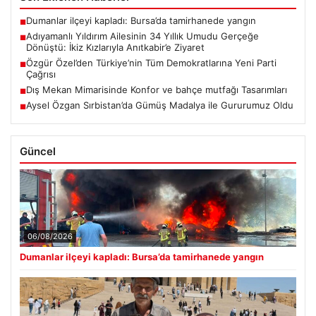
Dumanlar ilçeyi kapladı: Bursa’da tamirhanede yangın
■
Adıyamanlı Yıldırım Ailesinin 34 Yıllık Umudu Gerçeğe
■
Dönüştü: İkiz Kızlarıyla Anıtkabir’e Ziyaret
Özgür Özel’den Türkiye’nin Tüm Demokratlarına Yeni Parti
■
Çağrısı
Dış Mekan Mimarisinde Konfor ve bahçe mutfağı Tasarımları
■
Aysel Özgan Sırbistan’da Gümüş Madalya ile Gururumuz Oldu
■
Güncel
06/08/2026
Dumanlar ilçeyi kapladı: Bursa’da tamirhanede yangın