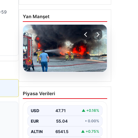
0-59
Yan Manşet
06.08.2026
Dumanlar ilçeyi kapladı:
Piyasa Verileri
Bursa’da tamirhanede
yangın
USD
47.71
▲ +0.16%
EUR
55.04
• 0.00%
ALTIN
6541.5
▲ +0.75%