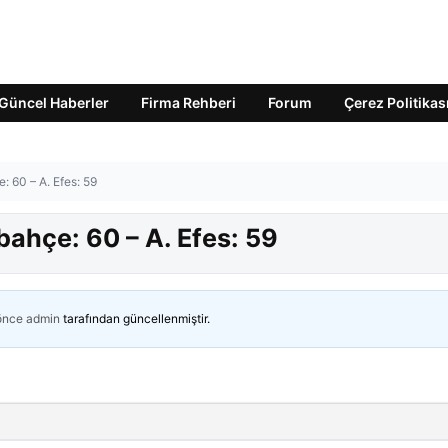
Güncel Haberler
Firma Rehberi
Forum
Çerez Politikas
: 60 – A. Efes: 59
bahçe: 60 – A. Efes: 59
 önce
admin
tarafından güncellenmiştir.