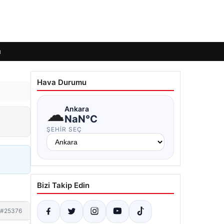
ı
Hava Durumu
☁
Ankara
NaN°C
ŞEHIR SEÇ
Bizi Takip Edin
#25376