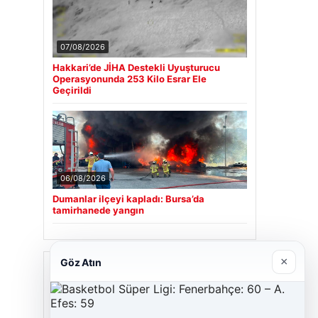
07/08/2026
Hakkari’de JİHA Destekli Uyuşturucu
Operasyonunda 253 Kilo Esrar Ele
Geçirildi
06/08/2026
Dumanlar ilçeyi kapladı: Bursa’da
tamirhanede yangın
×
Göz Atın
Son Eklenen Firmalar
Cengiz Sigorta
23/06/2026