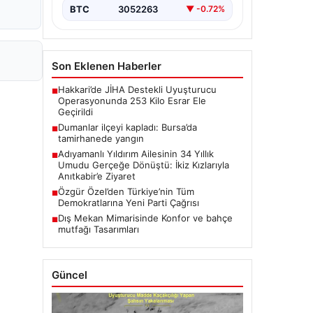
BTC
3052263
▼ -0.72%
Son Eklenen Haberler
Hakkari’de JİHA Destekli Uyuşturucu
■
Operasyonunda 253 Kilo Esrar Ele
Geçirildi
Dumanlar ilçeyi kapladı: Bursa’da
■
tamirhanede yangın
Adıyamanlı Yıldırım Ailesinin 34 Yıllık
■
Umudu Gerçeğe Dönüştü: İkiz Kızlarıyla
Anıtkabir’e Ziyaret
Özgür Özel’den Türkiye’nin Tüm
■
Demokratlarına Yeni Parti Çağrısı
Dış Mekan Mimarisinde Konfor ve bahçe
■
mutfağı Tasarımları
Güncel