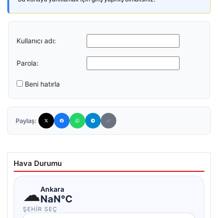
Kullanıcı adı:
Parola:
Beni hatırla
Paylaş:
Hava Durumu
☁
Ankara
NaN°C
ŞEHIR SEÇ