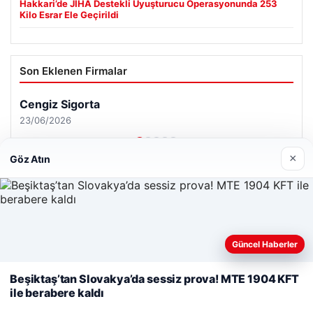
Hakkari’de JİHA Destekli Uyuşturucu Operasyonunda 253
Kilo Esrar Ele Geçirildi
Son Eklenen Firmalar
×
Göz Atın
Web sitemizi nasıl kullandığınızı daha iyi anlayabilmek,
Güncel Haberler
deneyiminizi kişiselleştirmek ve geliştirmek amacıyla çerezler
kullanıyoruz.
Çerez Politikamız
Beşiktaş’tan Slovakya’da sessiz prova! MTE 1904 KFT
ile berabere kaldı
Reddet
Kabul Et