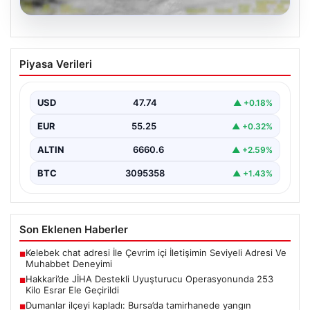
07.08.2026
Hakkari’de JİHA Destekli Uyuşturucu
Piyasa Verileri
Operasyonunda 253 Kilo Esrar Ele
Geçirildi
USD
47.74
▲ +0.18%
İçişleri Bakanlığı tarafından yapılan resmi açıklamaya
göre, Hakkari'de jandarma ekipleri tarafından
EUR
55.25
▲ +0.32%
gerçekleştirilen kapsamlı bir…
ALTIN
6660.6
▲ +2.59%
BTC
3095358
▲ +1.43%
Son Eklenen Haberler
Kelebek chat adresi İle Çevrim içi İletişimin Seviyeli Adresi Ve
■
Muhabbet Deneyimi
Hakkari’de JİHA Destekli Uyuşturucu Operasyonunda 253
■
Kilo Esrar Ele Geçirildi
Dumanlar ilçeyi kapladı: Bursa’da tamirhanede yangın
■