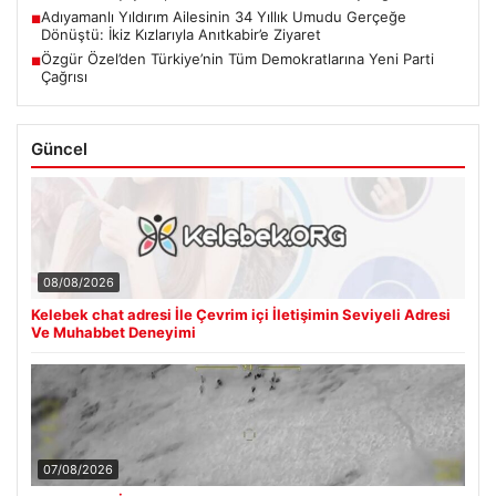
Adıyamanlı Yıldırım Ailesinin 34 Yıllık Umudu Gerçeğe
■
Dönüştü: İkiz Kızlarıyla Anıtkabir’e Ziyaret
Özgür Özel’den Türkiye’nin Tüm Demokratlarına Yeni Parti
■
Çağrısı
Güncel
08/08/2026
Kelebek chat adresi İle Çevrim içi İletişimin Seviyeli Adresi
Ve Muhabbet Deneyimi
07/08/2026