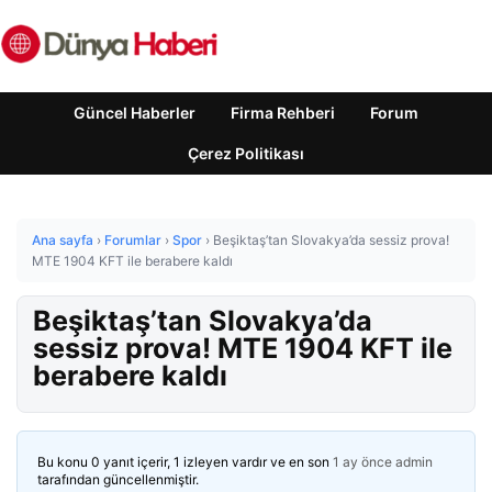
Güncel Haberler
Firma Rehberi
Forum
Çerez Politikası
Ana sayfa
›
Forumlar
›
Spor
›
Beşiktaş’tan Slovakya’da sessiz prova!
MTE 1904 KFT ile berabere kaldı
Beşiktaş’tan Slovakya’da
sessiz prova! MTE 1904 KFT ile
berabere kaldı
Bu konu 0 yanıt içerir, 1 izleyen vardır ve en son
1 ay önce
admin
tarafından güncellenmiştir.