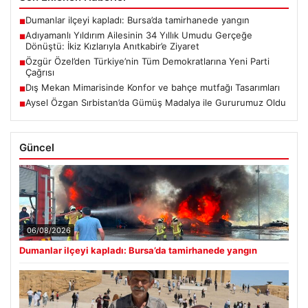
Dumanlar ilçeyi kapladı: Bursa’da tamirhanede yangın
■
Adıyamanlı Yıldırım Ailesinin 34 Yıllık Umudu Gerçeğe
■
Dönüştü: İkiz Kızlarıyla Anıtkabir’e Ziyaret
Özgür Özel’den Türkiye’nin Tüm Demokratlarına Yeni Parti
■
Çağrısı
Dış Mekan Mimarisinde Konfor ve bahçe mutfağı Tasarımları
■
Aysel Özgan Sırbistan’da Gümüş Madalya ile Gururumuz Oldu
■
Güncel
06/08/2026
Dumanlar ilçeyi kapladı: Bursa’da tamirhanede yangın